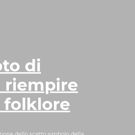
oto di
 riempire
 folklore
ione dello scatto simbolo della