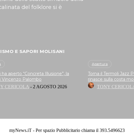
calinata del folklore si è
RISMO E SAPORI MOLISANI
a
Apertura
 ha aperto “Concreta Illusione”, la
Torna il Termoli Jazz 
i Vincenzo Palombo
rinasce sulla costa mo
Y CERICOLA
-
2 AGOSTO 2026
TONY CERICOL
myNews.iT - Per spazio Pubblicitario chiama il 393.5496623