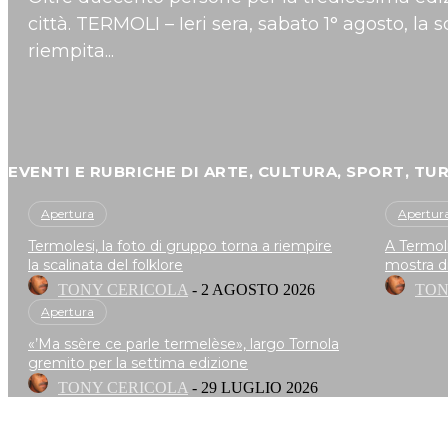
città. TERMOLI – Ieri sera, sabato 1° agosto, la s
riempita...
EVENTI E RUBRICHE DI ARTE, CULTURA, SPORT, TU
Apertura
Apertur
Termolesi, la foto di gruppo torna a riempire
A Termoli
la scalinata del folklore
mostra d
TONY CERICOLA
-
2 AGOSTO 2026
TON
Apertura
«’Ma ssère ce parle termelèse», largo Tornola
gremito per la settima edizione
TONY CERICOLA
-
29 LUGLIO 2026