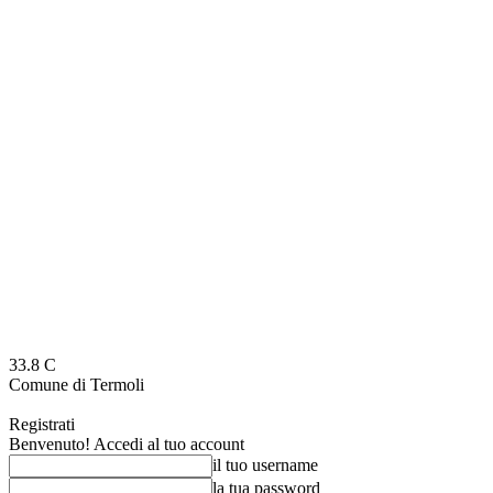
33.8
C
Comune di Termoli
Registrati
Benvenuto! Accedi al tuo account
il tuo username
la tua password