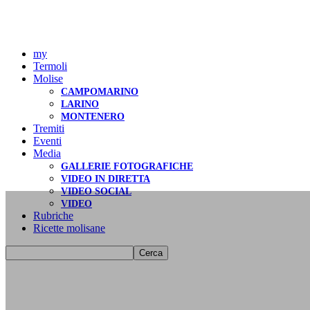
my
Termoli
Molise
CAMPOMARINO
LARINO
MONTENERO
Tremiti
Eventi
Media
GALLERIE FOTOGRAFICHE
VIDEO IN DIRETTA
VIDEO SOCIAL
VIDEO
Rubriche
Ricette molisane