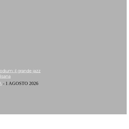
Podium: il grande jazz
lisana
A
-
1 AGOSTO 2026