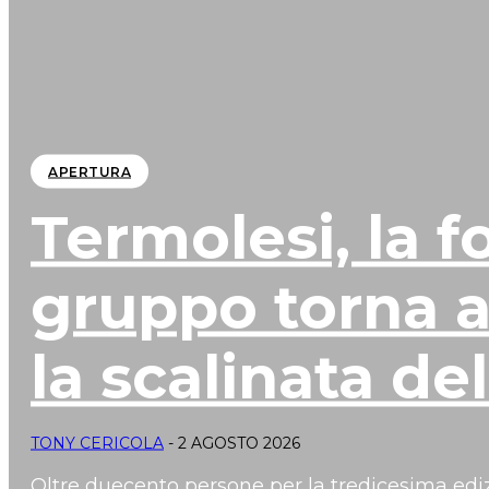
APERTURA
Termolesi, la f
gruppo torna a
la scalinata del
TONY CERICOLA
-
2 AGOSTO 2026
Oltre duecento persone per la tredicesima ediz