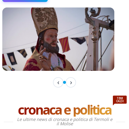
TERMINATO
‹
›
San Basso 2026 - il programma delle feste
📅 3 Agosto 2026 · 08:00 · 📍 Porto
TEMI
CALDI
cronaca e politica
Le ultime news di cronaca e politica di Termoli e
il Molise