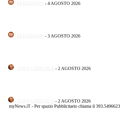
REDAZIONE
-
4 AGOSTO 2026
Politica
Schlein torna in Molise, a Capracotta il confronto sul futuro
delle aree interne
REDAZIONE
-
3 AGOSTO 2026
Apertura
Termolesi, la foto di gruppo torna a riempire la scalinata del
folklore
TONY CERICOLA
-
2 AGOSTO 2026
Apertura
A Termoli ha aperto “Concreta Illusione”, la mostra di
Vincenzo Palombo
TONY CERICOLA
-
2 AGOSTO 2026
myNews.iT - Per spazio Pubblicitario chiama il 393.5496623