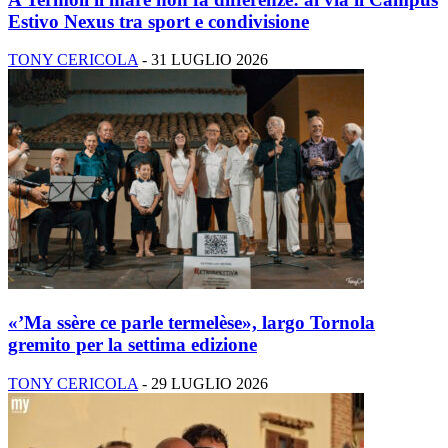
Estivo Nexus tra sport e condivisione
TONY CERICOLA
-
31 LUGLIO 2026
«’Ma ssère ce parle termelèse», largo Tornola
gremito per la settima edizione
TONY CERICOLA
-
29 LUGLIO 2026