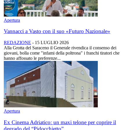
Apertura
Vannacci a Vasto con il suo «Futuro Nazionale»
REDAZIONE
-
15 LUGLIO 2026
Alla Grotta del Saraceno il Generale rivendica il consenso dei
giovani, bolla come "infami della poltrona" i franchi tiratori che
hanno affossato le preferenze...
Apertura
Ex Cinema Adriatico: un maxi telone per coprire il
degrado del “Pidocchietto”