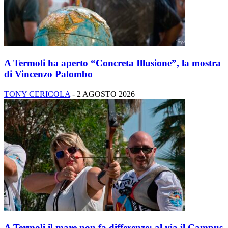
A Termoli ha aperto “Concreta Illusione”, la mostra
di Vincenzo Palombo
TONY CERICOLA
-
2 AGOSTO 2026
A Termoli il mare non fa differenze: al via il Campus