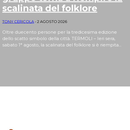
scalinata del folklore
TONY CERICOLA
-
2 AGOSTO 2026
Oltre duecento persone per la tredicesima edizione
dello scatto simbolo della città. TERMOLI – Ieri sera,
sabato 1° agosto, la scalinata del folklore si è riempita...
MYNEWS: TERMOLI E MOLISE
News
Oculistica, il San Timoteo si rafforza: in servizio due nuovi
medici