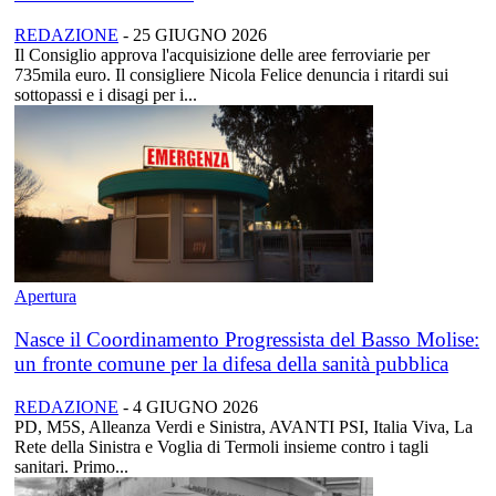
REDAZIONE
-
25 GIUGNO 2026
Il Consiglio approva l'acquisizione delle aree ferroviarie per
735mila euro. Il consigliere Nicola Felice denuncia i ritardi sui
sottopassi e i disagi per i...
Apertura
Nasce il Coordinamento Progressista del Basso Molise:
un fronte comune per la difesa della sanità pubblica
REDAZIONE
-
4 GIUGNO 2026
PD, M5S, Alleanza Verdi e Sinistra, AVANTI PSI, Italia Viva, La
Rete della Sinistra e Voglia di Termoli insieme contro i tagli
sanitari. Primo...