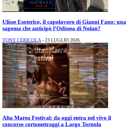
Ulisse Esoterico, il capolavoro di Gianni Fano: una
sagoma che anticipò l’Odissea di Nolan?
TONY CERICOLA
-
23 LUGLIO 2026
Alta Marea Festival: da oggi entra nel vivo il
concorso cortometraggi a Largo Tornola