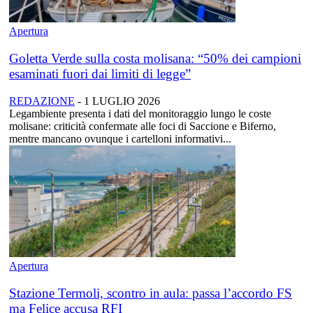
Apertura
Goletta Verde sulla costa molisana: “50% dei campioni
esaminati fuori dai limiti di legge”
REDAZIONE
-
1 LUGLIO 2026
Legambiente presenta i dati del monitoraggio lungo le coste
molisane: criticità confermate alle foci di Saccione e Biferno,
mentre mancano ovunque i cartelloni informativi...
Apertura
Stazione Termoli, scontro in aula: passa l’accordo FS
ma Felice accusa RFI