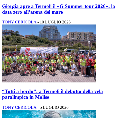
Giorgia apre a Termoli il «G Summer tour 2026»: la
data zero all’arena del mare
TONY CERICOLA
-
10 LUGLIO 2026
“Tutti a bordo”: a Termoli il debutto della vela
paralimpica in Molise
TONY CERICOLA
-
5 LUGLIO 2026