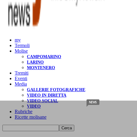
my
Termoli
Molise
CAMPOMARINO
LARINO
MONTENERO
Tremiti
Eventi
Media
GALLERIE FOTOGRAFICHE
VIDEO IN DIRETTA
VIDEO SOCIAL
NEWS
VIDEO
Rubriche
Ricette molisane