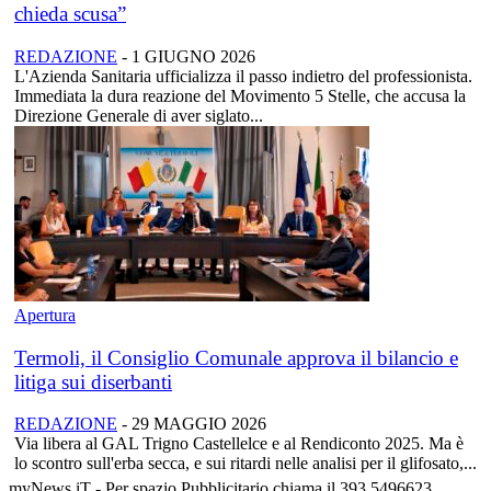
chieda scusa”
REDAZIONE
-
1 GIUGNO 2026
L'Azienda Sanitaria ufficializza il passo indietro del professionista.
Immediata la dura reazione del Movimento 5 Stelle, che accusa la
Direzione Generale di aver siglato...
Apertura
Termoli, il Consiglio Comunale approva il bilancio e
litiga sui diserbanti
REDAZIONE
-
29 MAGGIO 2026
Via libera al GAL Trigno Castellelce e al Rendiconto 2025. Ma è
lo scontro sull'erba secca, e sui ritardi nelle analisi per il glifosato,...
myNews.iT - Per spazio Pubblicitario chiama il 393.5496623