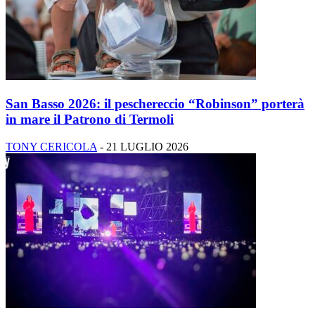
San Basso 2026: il peschereccio “Robinson” porterà
in mare il Patrono di Termoli
TONY CERICOLA
-
21 LUGLIO 2026