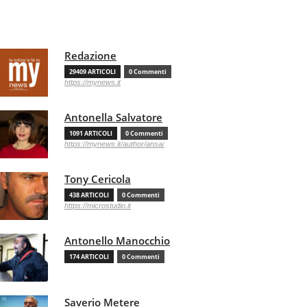
Redazione
29409 ARTICOLI
0 Commenti
https://mynews.it
Antonella Salvatore
1091 ARTICOLI
0 Commenti
https://mynews.it/author/ansa/
Tony Cericola
438 ARTICOLI
0 Commenti
https://microstudio.it
Antonello Manocchio
174 ARTICOLI
0 Commenti
Saverio Metere