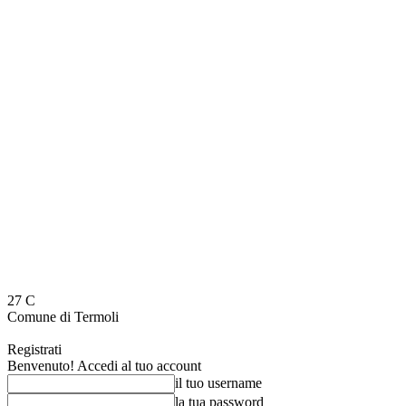
27
C
Comune di Termoli
Registrati
Benvenuto! Accedi al tuo account
il tuo username
la tua password