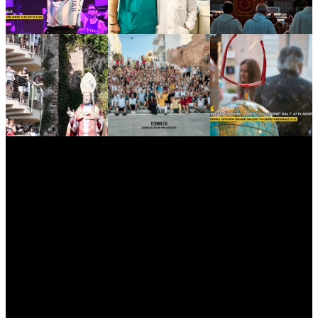
myNews.iT - Per spazio Pubblicitario chiama il 393.5496623