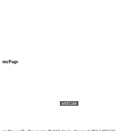
myPage
APERTURA
Termolesi, la foto di gruppo torna a riempire la
scalinata del folklore
Tony Cericola
-
2 AGOSTO 2026