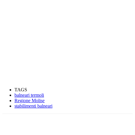
TAGS
balneari termoli
Regione Molise
stabilimenti balneari