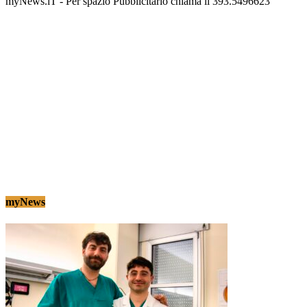
myNews.iT - Per spazio Pubblicitario chiama il 393.5496623
myNews