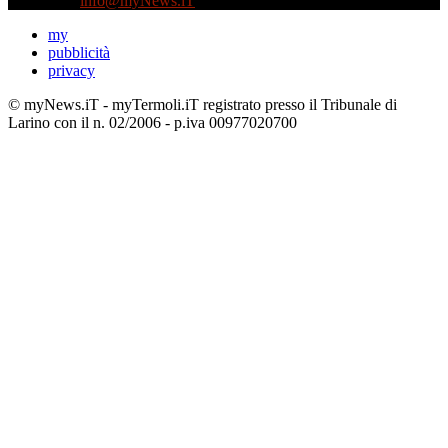
Contattaci:
info@myNews.iT
my
pubblicità
privacy
© myNews.iT - myTermoli.iT registrato presso il Tribunale di
Larino con il n. 02/2006 - p.iva 00977020700