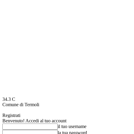
34.3
C
Comune di Termoli
Registrati
Benvenuto! Accedi al tuo account
il tuo username
la tua password