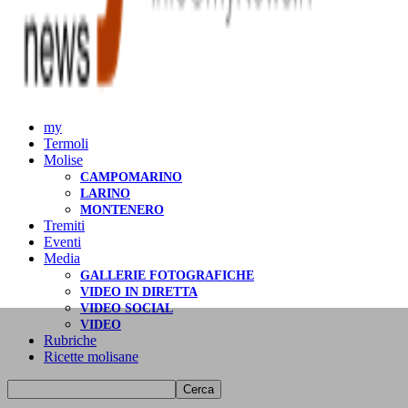
my
Termoli
Molise
CAMPOMARINO
LARINO
MONTENERO
Tremiti
Eventi
Media
GALLERIE FOTOGRAFICHE
VIDEO IN DIRETTA
VIDEO SOCIAL
VIDEO
Rubriche
Ricette molisane