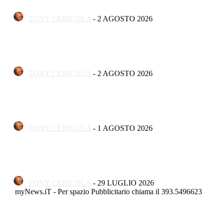
folklore
TONY CERICOLA
-
2 AGOSTO 2026
Apertura
A Termoli ha aperto “Concreta Illusione”, la mostra di
Vincenzo Palombo
TONY CERICOLA
-
2 AGOSTO 2026
Apertura
Torna il Termoli Jazz Podium: il grande jazz rinasce sulla
costa molisana
TONY CERICOLA
-
1 AGOSTO 2026
Apertura
«’Ma ssère ce parle termelèse», largo Tornola gremito per
la settima edizione
TONY CERICOLA
-
29 LUGLIO 2026
myNews.iT - Per spazio Pubblicitario chiama il 393.5496623