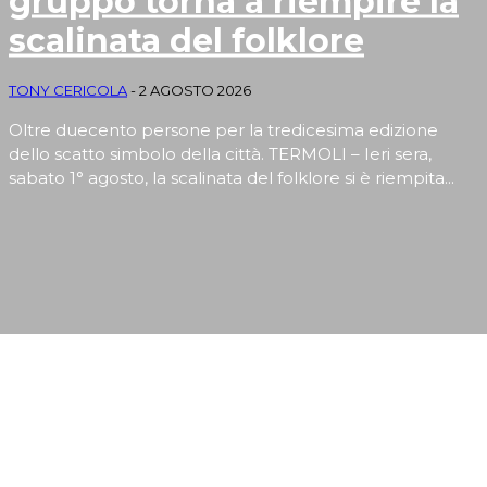
gruppo torna a riempire la
scalinata del folklore
TONY CERICOLA
-
2 AGOSTO 2026
Oltre duecento persone per la tredicesima edizione
dello scatto simbolo della città. TERMOLI – Ieri sera,
sabato 1° agosto, la scalinata del folklore si è riempita...
EVENTI E RUBRICHE DI ARTE, CULTURA, SPORT,
TURISMO E SAPORI MOLISANI
Apertura
Termolesi, la foto di gruppo torna a riempire la scalinata del