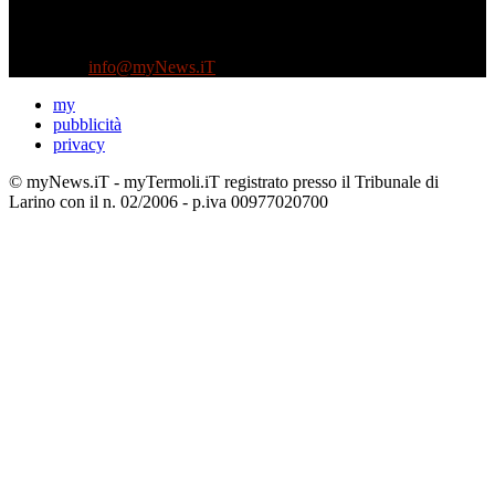
Testata indipendente fondata nel 2005:
non riceve e non ha mai ricevuto nessun finanziamento pubblico.
Tel +39 3935496623
Contattaci:
info@myNews.iT
my
pubblicità
privacy
© myNews.iT - myTermoli.iT registrato presso il Tribunale di
Larino con il n. 02/2006 - p.iva 00977020700