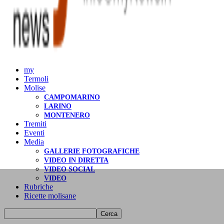
my
Termoli
Molise
CAMPOMARINO
LARINO
MONTENERO
Tremiti
Eventi
Media
GALLERIE FOTOGRAFICHE
VIDEO IN DIRETTA
VIDEO SOCIAL
VIDEO
Rubriche
Ricette molisane