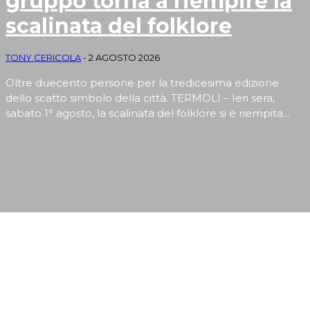
gruppo torna a riempire la
scalinata del folklore
TONY CERICOLA
-
2 AGOSTO 2026
Oltre duecento persone per la tredicesima edizione
dello scatto simbolo della città. TERMOLI – Ieri sera,
sabato 1° agosto, la scalinata del folklore si è riempita...
EVENTI E RUBRICHE DI ARTE, CULTURA, SPORT,
TURISMO E SAPORI MOLISANI
Apertura
Termolesi, la foto di gruppo torna a riempire la scalinata del