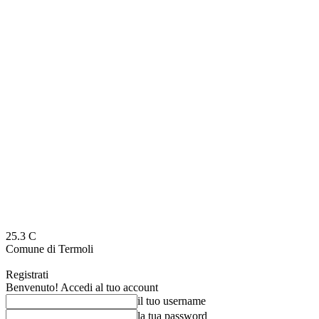
25.3
C
Comune di Termoli
Registrati
Benvenuto! Accedi al tuo account
il tuo username
la tua password