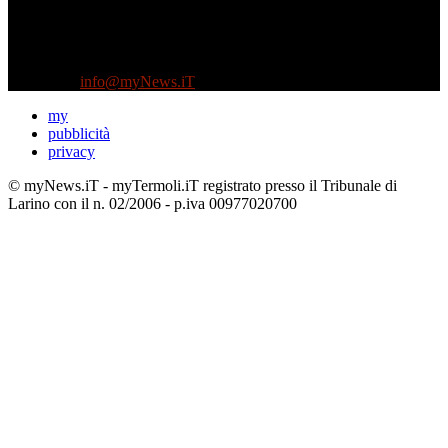
Diretto da Antonella Salvatore
Testata indipendente fondata nel 2005:
non riceve e non ha mai ricevuto nessun finanziamento pubblico.
Tel +39 3935496623
Contattaci:
info@myNews.iT
my
pubblicità
privacy
© myNews.iT - myTermoli.iT registrato presso il Tribunale di
Larino con il n. 02/2006 - p.iva 00977020700