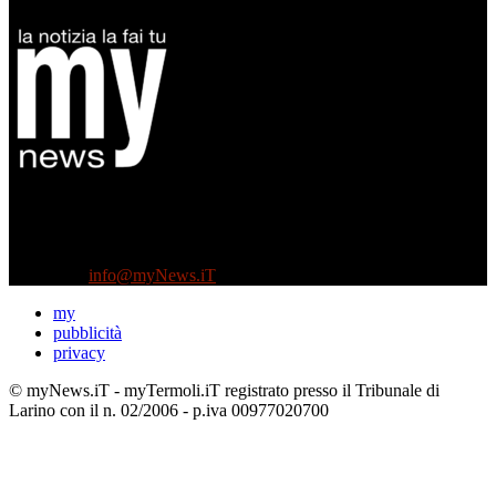
Diretto da Antonella Salvatore
Testata indipendente fondata nel 2005:
non riceve e non ha mai ricevuto nessun finanziamento pubblico.
Tel +39 3935496623
Contattaci:
info@myNews.iT
my
pubblicità
privacy
© myNews.iT - myTermoli.iT registrato presso il Tribunale di
Larino con il n. 02/2006 - p.iva 00977020700