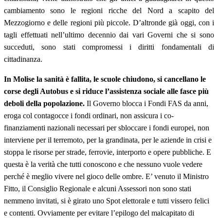
cambiamento sono le regioni ricche del Nord a scapito del
Mezzogiorno e delle regioni più piccole. D’altronde già oggi, con i
tagli effettuati nell’ultimo decennio dai vari Governi che si sono
succeduti, sono stati compromessi i diritti fondamentali di
cittadinanza.
In Molise la sanità è fallita, le scuole chiudono, si cancellano le
corse degli Autobus e si riduce l’assistenza sociale alle fasce più
deboli della popolazione.
Il Governo blocca i Fondi FAS da anni,
eroga col contagocce i fondi ordinari, non assicura i co-
finanziamenti nazionali necessari per sbloccare i fondi europei, non
interviene per il terremoto, per la grandinata, per le aziende in crisi e
stoppa le risorse per strade, ferrovie, interporto e opere pubbliche. E
questa è la verità che tutti conoscono e che nessuno vuole vedere
perché è meglio vivere nel gioco delle ombre. E’ venuto il Ministro
Fitto, il Consiglio Regionale e alcuni Assessori non sono stati
nemmeno invitati, si è girato uno Spot elettorale e tutti vissero felici
e contenti. Ovviamente per evitare l’epilogo del malcapitato di