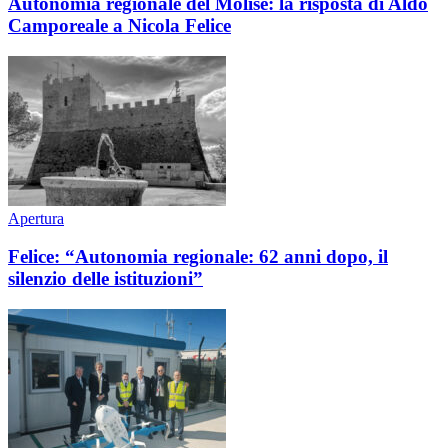
Autonomia regionale del Molise: la risposta di Aldo
Camporeale a Nicola Felice
Apertura
Felice: “Autonomia regionale: 62 anni dopo, il
silenzio delle istituzioni”