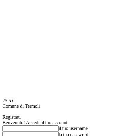
25.5
C
Comune di Termoli
Registrati
Benvenuto! Accedi al tuo account
il tuo username
la tua password