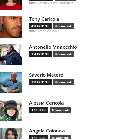
https://mynews.it/author/ansa/
Tony Cericola
438 ARTICOLI
0 Commenti
https://microstudio.it
Antonello Manocchio
174 ARTICOLI
0 Commenti
Saverio Metere
130 ARTICOLI
0 Commenti
Alessia Cericola
4 ARTICOLI
0 Commenti
Angela Colonna
3 ARTICOLI
0 Commenti