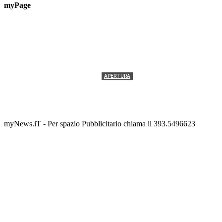
myPage
APERTURA
Termolesi, la foto di gruppo torna a riempire la
scalinata del folklore
Tony Cericola
-
2 AGOSTO 2026
myNews.iT - Per spazio Pubblicitario chiama il 393.5496623