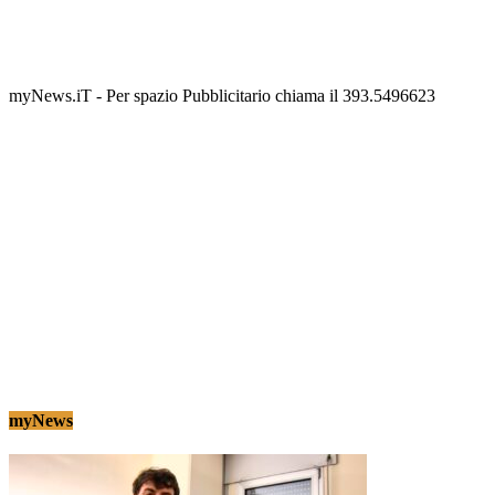
Termolesi, la foto di gruppo torna a riempire la
scalinata del folklore
Tony Cericola
-
2 AGOSTO 2026
myNews.iT - Per spazio Pubblicitario chiama il 393.5496623
myNews