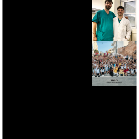
myNews.iT - Per spazio Pubblicitario chiama il 393.5496623