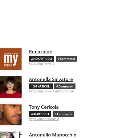
Redazione
29409 ARTICOLI
0 Commenti
https://mynews.it
Antonella Salvatore
1091 ARTICOLI
0 Commenti
https://mynews.it/author/ansa/
Tony Cericola
438 ARTICOLI
0 Commenti
https://microstudio.it
Antonello Manocchio