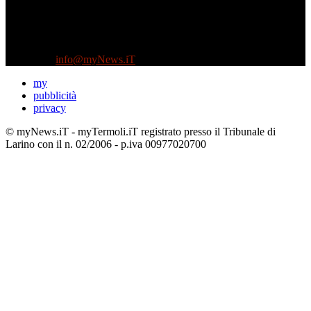
Diretto da Antonella Salvatore
Testata indipendente fondata nel 2005:
non riceve e non ha mai ricevuto nessun finanziamento pubblico.
Tel +39 3935496623
Contattaci:
info@myNews.iT
my
pubblicità
privacy
© myNews.iT - myTermoli.iT registrato presso il Tribunale di
Larino con il n. 02/2006 - p.iva 00977020700