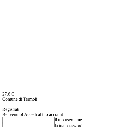
27.6
C
Comune di Termoli
Registrati
Benvenuto! Accedi al tuo account
il tuo username
la tua password