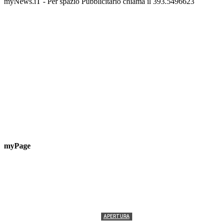
myNews.iT - Per spazio Pubblicitario chiama il 393.5496623
myPage
APERTURA