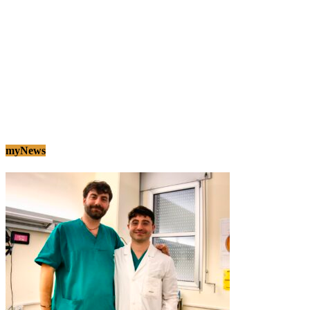
myNews