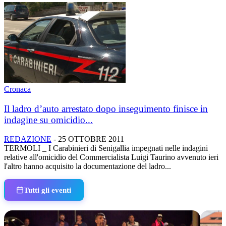
Cronaca
Il ladro d’auto arrestato dopo inseguimento finisce in
indagine su omicidio...
REDAZIONE
-
25 OTTOBRE 2011
TERMOLI _ I Carabinieri di Senigallia impegnati nelle indagini
relative all'omicidio del Commercialista Luigi Taurino avvenuto ieri
l'altro hanno acquisito la documentazione del ladro...
Tutti gli eventi