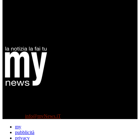
Diretto da Antonella Salvatore
Testata indipendente fondata nel 2005:
non riceve e non ha mai ricevuto nessun finanziamento pubblico.
Tel +39 3935496623
Contattaci:
info@myNews.iT
my
pubblicità
privacy