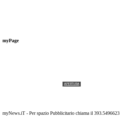
myPage
APERTURA
Termolesi, la foto di gruppo torna a riempire la
scalinata del folklore
Tony Cericola
-
2 AGOSTO 2026
myNews.iT - Per spazio Pubblicitario chiama il 393.5496623