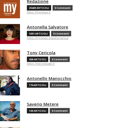
Redazione
29409 ARTICOLI
0 Commenti
https://mynews.it
Antonella Salvatore
1091 ARTICOLI
0 Commenti
https://mynews.it/author/ansa/
Tony Cericola
438 ARTICOLI
0 Commenti
https://microstudio.it
Antonello Manocchio
174 ARTICOLI
0 Commenti
Saverio Metere
130 ARTICOLI
0 Commenti