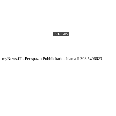
APERTURA
Termolesi, la foto di gruppo torna a riempire la
scalinata del folklore
Tony Cericola
-
2 AGOSTO 2026
myNews.iT - Per spazio Pubblicitario chiama il 393.5496623