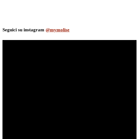
Seguici su instagram
@mymolise
myNews.iT - Per spazio Pubblicitario chiama il 393.5496623