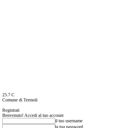
25.7
C
Comune di Termoli
Registrati
Benvenuto! Accedi al tuo account
il tuo username
la tua password