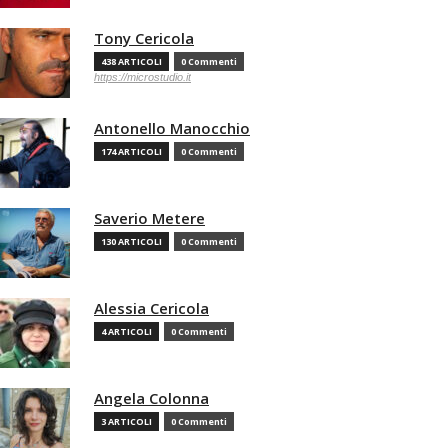
Tony Cericola
438 ARTICOLI
0 Commenti
https://microstudio.it
Antonello Manocchio
174 ARTICOLI
0 Commenti
Saverio Metere
130 ARTICOLI
0 Commenti
Alessia Cericola
4 ARTICOLI
0 Commenti
Angela Colonna
3 ARTICOLI
0 Commenti