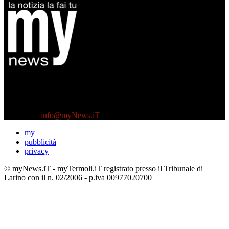
Diretto da Antonella Salvatore
Testata indipendente fondata nel 2005:
non riceve e non ha mai ricevuto nessun finanziamento pubblico.
Tel +39 3935496623
Contattaci:
info@myNews.iT
my
pubblicità
privacy
© myNews.iT - myTermoli.iT registrato presso il Tribunale di
Larino con il n. 02/2006 - p.iva 00977020700