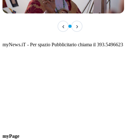
TERMINATO
‹
›
San Basso 2026 - il programma delle feste
📅 3 Agosto 2026 · 08:00 · 📍 Porto
myNews.iT - Per spazio Pubblicitario chiama il 393.5496623
myPage