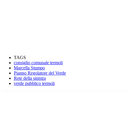
TAGS
consiglio comunale termoli
Marcella Stumpo
Pianno Regolatore del Verde
Rete della sinistra
verde pubblico termoli