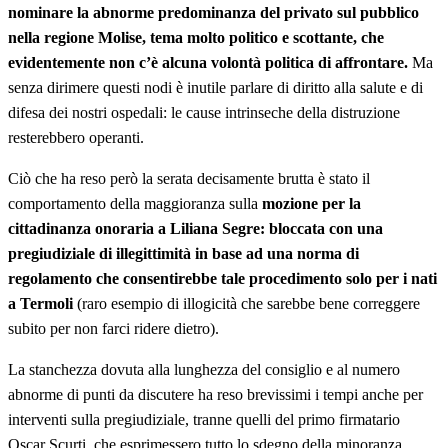
nominare la abnorme predominanza del privato sul pubblico
nella regione Molise, tema molto politico e scottante, che
evidentemente non c’è alcuna volontà politica di affrontare.
Ma
senza dirimere questi nodi è inutile parlare di diritto alla salute e di
difesa dei nostri ospedali: le cause intrinseche della distruzione
resterebbero operanti.
Ciò che ha reso però la serata decisamente brutta è stato il
comportamento della maggioranza sulla
mozione per la
cittadinanza onoraria a Liliana Segre: bloccata con una
pregiudiziale di illegittimità in base ad una norma di
regolamento che consentirebbe tale procedimento solo per i nati
a Termoli
(raro esempio di illogicità che sarebbe bene correggere
subito per non farci ridere dietro).
La stanchezza dovuta alla lunghezza del consiglio e al numero
abnorme di punti da discutere ha reso brevissimi i tempi anche per
interventi sulla pregiudiziale, tranne quelli del primo firmatario
Oscar Scurti, che esprimessero tutto lo sdegno della minoranza,