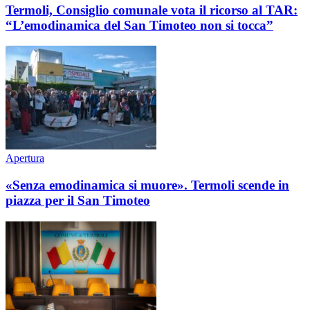
Termoli, Consiglio comunale vota il ricorso al TAR:
“L’emodinamica del San Timoteo non si tocca”
Apertura
«Senza emodinamica si muore». Termoli scende in
piazza per il San Timoteo