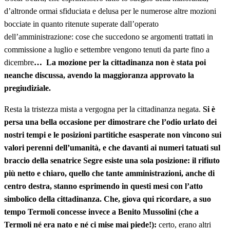
d’altronde ormai sfiduciata e delusa per le numerose altre mozioni
bocciate in quanto ritenute superate dall’operato
dell’amministrazione: cose che succedono se argomenti trattati in
commissione a luglio e settembre vengono tenuti da parte fino a
dicembre
… La mozione per la cittadinanza non è stata poi
neanche discussa, avendo la maggioranza approvato la
pregiudiziale.
Resta la tristezza mista a vergogna per la cittadinanza negata.
Si è
persa una bella occasione per dimostrare che l’odio urlato dei
nostri tempi e le posizioni partitiche esasperate non vincono sui
valori perenni dell’umanità, e che davanti ai numeri tatuati sul
braccio della senatrice Segre esiste una sola posizione: il rifiuto
più netto e chiaro, quello che tante amministrazioni, anche di
centro destra, stanno esprimendo in questi mesi con l’atto
simbolico della cittadinanza.
Che, giova qui ricordare, a suo
tempo Termoli concesse invece a Benito Mussolini (che a
Termoli né era nato e né ci mise mai piede!):
certo, erano altri