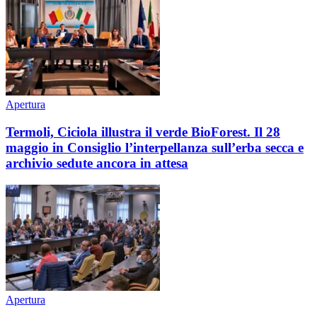
Apertura
Termoli, Ciciola illustra il verde BioForest. Il 28
maggio in Consiglio l’interpellanza sull’erba secca e
archivio sedute ancora in attesa
Apertura