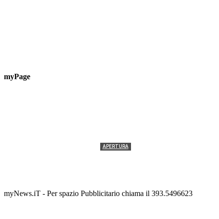
myPage
APERTURA
Termolesi, la foto di gruppo torna a riempire la
scalinata del folklore
Tony Cericola
-
2 AGOSTO 2026
myNews.iT - Per spazio Pubblicitario chiama il 393.5496623