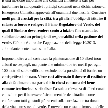
È una mozione importante che comincia a mettere le basi per
trasformare in atti operativi i principi contenuti nella dichiarazione di
Emergenza Climatica approvata all’unanimità due mesi fa.
Contiene
molti punti cruciali per la città, tra gli altri l’obbligo di istituire il
catasto arboreo e redigere il Piano Regolatore del Verde, dei
quali il Sindaco deve rendere conto a inizio e fine mandato,
stabilendo così un principio di responsabilità
nella gestione del
verde
. Ciò non è altro che l’applicazione della legge 10/2013,
abbondantemente disattesa in Italia.
Impone inoltre a chi costruisce la piantumazione di 10 alberi (non
arbusti né cespugli, ma piante alte minimo due-tre metri) per ogni
100 metri di suolo edificato, escludendo la possibilità di fornire un
corrispettivo in denaro.
Viene così affermato il dovere di restituire
alla città almeno una parte di ciò che si consuma del bene
comune territorio,
e si ribadisce l’assoluta rilevanza di alberi curati
e in salute per il benessere fisico e mentale dei cittadini, come
confermano tutti gli studi più recenti sulla correlazione tra durata
della vita e presenza di verde. E prevede un costante impegno delle