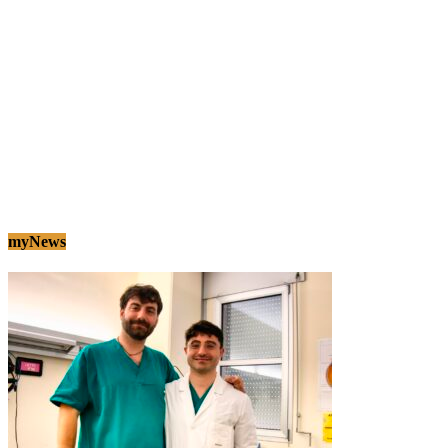
myNews