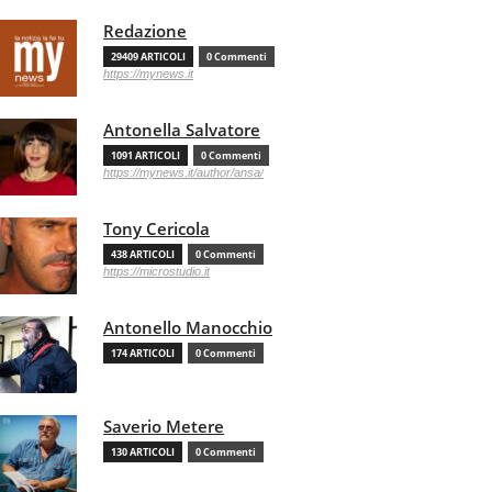
Redazione
29409 ARTICOLI
0 Commenti
https://mynews.it
Antonella Salvatore
1091 ARTICOLI
0 Commenti
https://mynews.it/author/ansa/
Tony Cericola
438 ARTICOLI
0 Commenti
https://microstudio.it
Antonello Manocchio
174 ARTICOLI
0 Commenti
Saverio Metere
130 ARTICOLI
0 Commenti