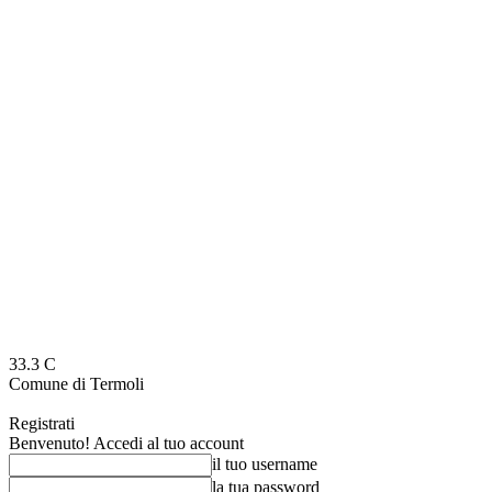
33.3
C
Comune di Termoli
Registrati
Benvenuto! Accedi al tuo account
il tuo username
la tua password