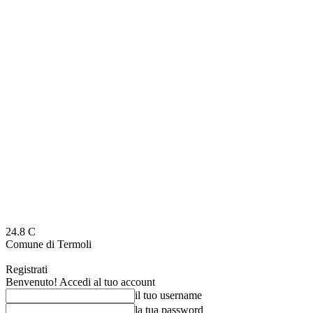
24.8
C
Comune di Termoli
Registrati
Benvenuto! Accedi al tuo account
il tuo username
la tua password