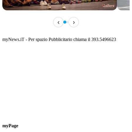
TERMINATO
IN 
‹
›
Classic Contest 3vs3 Memorial Michele
Fest
Guardascione
ediz
📅 6 Agosto 2026 · 09:00 · 📍 Lungomare C. Colombo
📅 7 A
myNews.iT - Per spazio Pubblicitario chiama il 393.5496623
myPage