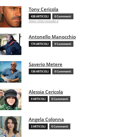
Tony Cericola
438 ARTICOLI
0 Commenti
https://microstudio.it
Antonello Manocchio
174 ARTICOLI
0 Commenti
Saverio Metere
130 ARTICOLI
0 Commenti
Alessia Cericola
4 ARTICOLI
0 Commenti
Angela Colonna
3 ARTICOLI
0 Commenti