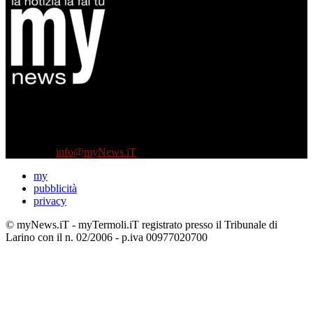
Diretto da Antonella Salvatore
Testata indipendente fondata nel 2005:
non riceve e non ha mai ricevuto nessun finanziamento pubblico.
Tel +39 3935496623
Contattaci:
info@myNews.iT
my
pubblicità
privacy
© myNews.iT - myTermoli.iT registrato presso il Tribunale di
Larino con il n. 02/2006 - p.iva 00977020700