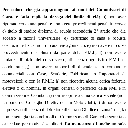
Per coloro che già appartengono ai ruoli dei Commissari di
Gara, è fatta esplicita deroga del limite di età;
b) non aver
riportato condanne penali e non avere procedimenti penali in corso;
c) titolo di studio: diploma di scuola secondaria 2° grado che dia
accesso a facoltà universitarie; d) certificato di sana e robusta
costituzione fisica, non di carattere agonistico; e) non avere in corso
provvedimenti disciplinari da parte della F.M.I.; f) non essere
titolare, all’inizio del corso stesso, di licenza agonistica F.M.I. di
conduttore; g) non avere rapporti di dipendenza o comunque
commerciali con Case, Scuderie, Fabbricanti o Importatori di
motoveicoli o con la F.M.I.; h) non ricoprire alcuna carica federale
elettiva o di nomina, in organi centrali o periferici della FMI e in
Commissioni e Comitati; i) non ricoprire alcuna carica sociale (non
far parte del Consiglio Direttivo di un Moto Club); j) di non essere
in possesso di licenza di Direttore di Gara o Giudice di zona Trial; k)
non essere già stato nei ruoli di Commissario di Gara ed essere stato
cancellato per motivi disciplinari.
La mancanza di anche un solo