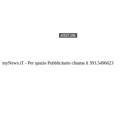
APERTURA
Termolesi, la foto di gruppo torna a riempire la
scalinata del folklore
Tony Cericola
-
2 AGOSTO 2026
myNews.iT - Per spazio Pubblicitario chiama il 393.5496623