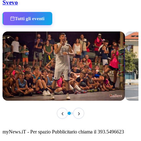
Svevo
Tutti gli eventi
TERMINATO
TER
‹
›
Classic Contest 3vs3 Memorial Michele
Fest
Guardascione
ediz
📅 6 Agosto 2026 · 09:00 · 📍 Lungomare C. Colombo
📅 7 A
myNews.iT - Per spazio Pubblicitario chiama il 393.5496623