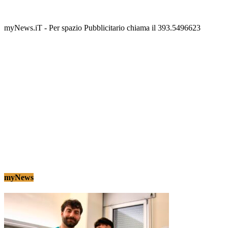
scalinata del folklore
Tony Cericola
-
2 AGOSTO 2026
myNews.iT - Per spazio Pubblicitario chiama il 393.5496623
myNews