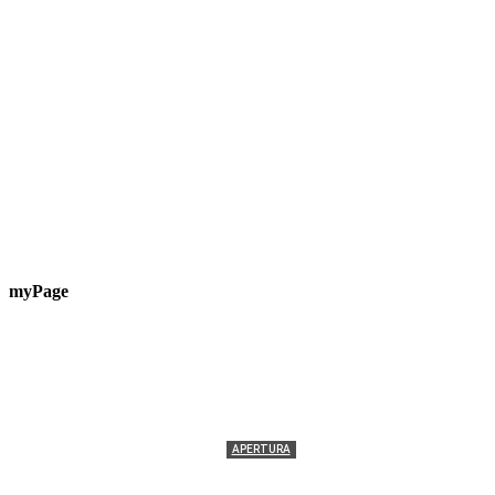
myPage
APERTURA
Termolesi, la foto di gruppo torna a riempire la