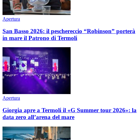
Apertura
San Basso 2026: il peschereccio “Robinson” porterà
in mare il Patrono di Termoli
Apertura
Giorgia apre a Termoli il «G Summer tour 2026»: la
data zero all’arena del mare