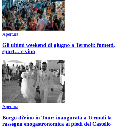
Apertura
Gli ultimi weekend di giugno a Termoli: fumetti,
sport… e vino
Apertura
Borgo diVino in Tour: inaugurata a Termoli la
rassegna enogastronomica ai piedi del Castello