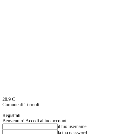
28.9
C
Comune di Termoli
Registrati
Benvenuto! Accedi al tuo account
il tuo username
la tua password