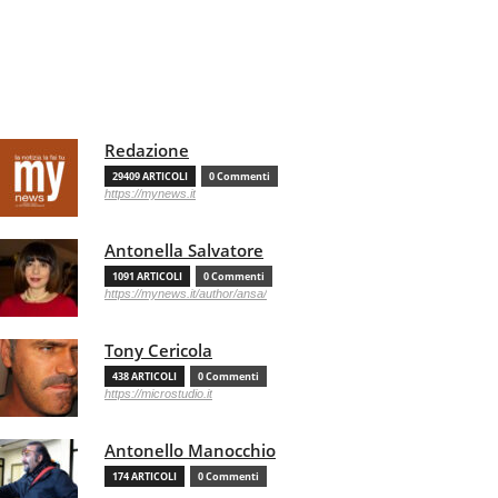
Redazione
29409 ARTICOLI
0 Commenti
https://mynews.it
Antonella Salvatore
1091 ARTICOLI
0 Commenti
https://mynews.it/author/ansa/
Tony Cericola
438 ARTICOLI
0 Commenti
https://microstudio.it
Antonello Manocchio
174 ARTICOLI
0 Commenti