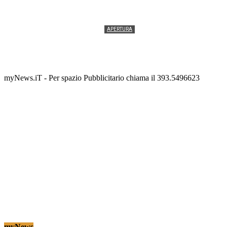
APERTURA
Termolesi, la foto di gruppo torna a riempire la
scalinata del folklore
Tony Cericola
-
2 AGOSTO 2026
myNews.iT - Per spazio Pubblicitario chiama il 393.5496623
myNews