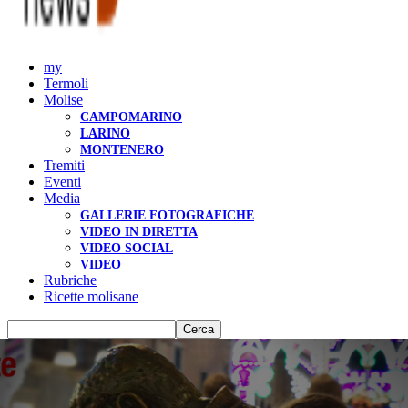
my
Termoli
Molise
CAMPOMARINO
LARINO
MONTENERO
Tremiti
Eventi
Media
GALLERIE FOTOGRAFICHE
VIDEO IN DIRETTA
VIDEO SOCIAL
VIDEO
Rubriche
Ricette molisane