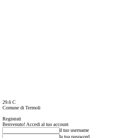
29.6
C
Comune di Termoli
Registrati
Benvenuto! Accedi al tuo account
il tuo username
la tua password