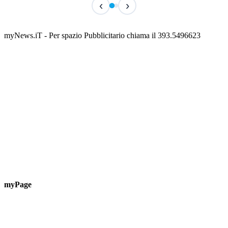
‹
›
Classic Contest 3vs3 Memorial Michele
Fest
Guardascione
ediz
📅 6 Agosto 2026 · 09:00 · 📍 Lungomare C. Colombo
📅 7 A
myNews.iT - Per spazio Pubblicitario chiama il 393.5496623
myPage