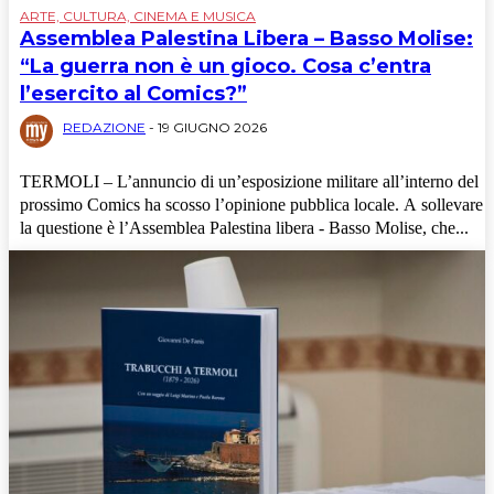
Editoriale
ARTE, CULTURA, CINEMA E MUSICA
myVoice
Assemblea Palestina Libera – Basso Molise:
Salute e Scienze
“La guerra non è un gioco. Cosa c’entra
Tecnologia e Internet
l’esercito al Comics?”
Viaggi
REDAZIONE
-
19 GIUGNO 2026
TERMOLI – L’annuncio di un’esposizione militare all’interno del
prossimo Comics ha scosso l’opinione pubblica locale. A sollevare
la questione è l’Assemblea Palestina libera - Basso Molise, che...