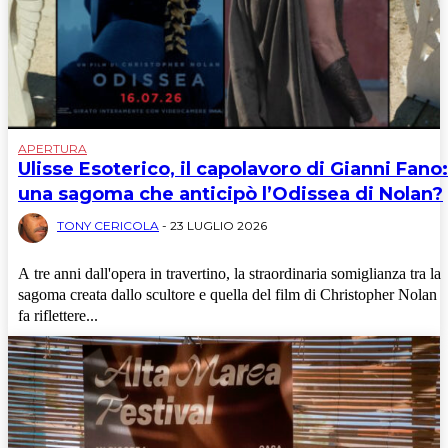
APERTURA
Ulisse Esoterico, il capolavoro di Gianni Fano:
una sagoma che anticipò l’Odissea di Nolan?
TONY CERICOLA
-
23 LUGLIO 2026
A tre anni dall'opera in travertino, la straordinaria somiglianza tra la
sagoma creata dallo scultore e quella del film di Christopher Nolan
fa riflettere...