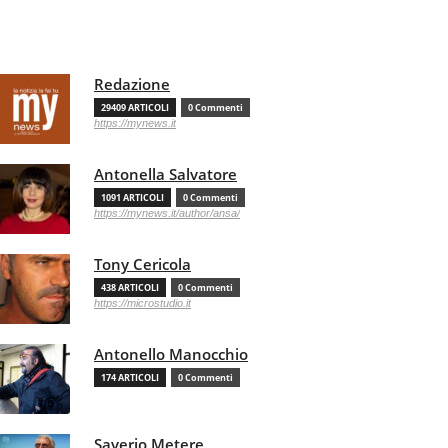
Redazione
29409 ARTICOLI
0 Commenti
https://mynews.it
Antonella Salvatore
1091 ARTICOLI
0 Commenti
https://mynews.it/author/ansa/
Tony Cericola
438 ARTICOLI
0 Commenti
https://microstudio.it
Antonello Manocchio
174 ARTICOLI
0 Commenti
Saverio Metere