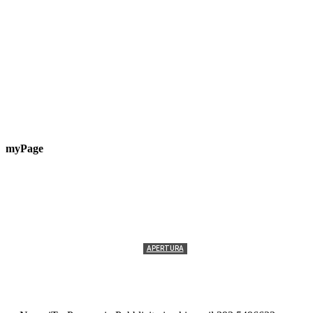
myPage
APERTURA
Termolesi, la foto di gruppo torna a riempire la
scalinata del folklore
Tony Cericola
-
2 AGOSTO 2026