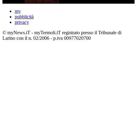
Contattaci:
info@myNews.iT
my
pubblicità
privacy
© myNews.iT - myTermoli.iT registrato presso il Tribunale di
Larino con il n. 02/2006 - p.iva 00977020700