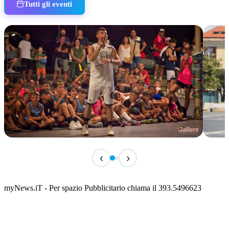
Tutti gli eventi
IN CORSO
IN 
‹
›
Classic Contest 3vs3 Memorial Michele
Fest
Guardascione
ediz
📅 6 Agosto 2026 · 09:00 · 📍 Lungomare C. Colombo
📅 7 A
myNews.iT - Per spazio Pubblicitario chiama il 393.5496623