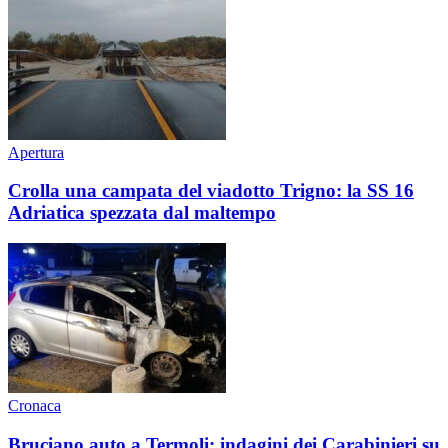
Apertura
Crolla una campata del viadotto Trigno: la SS 16
Adriatica spezzata dal maltempo
Cronaca
Bruciano auto a Termoli: indagini dei Carabinieri su