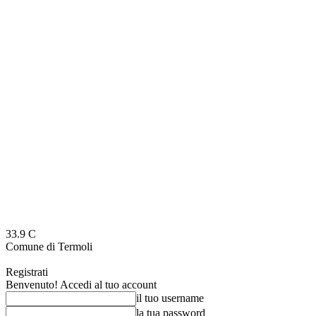
33.9
C
Comune di Termoli
Registrati
Benvenuto! Accedi al tuo account
il tuo username
la tua password