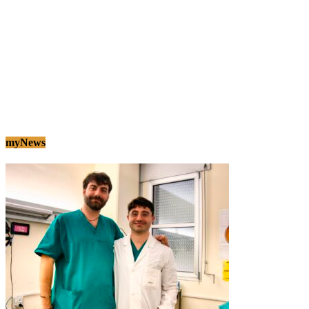
myNews