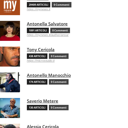
29409 ARTICOLI
0 Commenti
https://mynews.it
Antonella Salvatore
1091 ARTICOLI
0 Commenti
https://mynews.it/author/ansa/
Tony Cericola
438 ARTICOLI
0 Commenti
https://microstudio.it
Antonello Manocchio
174 ARTICOLI
0 Commenti
Saverio Metere
130 ARTICOLI
0 Commenti
Alessia Cericola