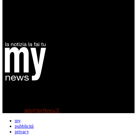
Diretto da Antonella Salvatore
Testata indipendente fondata nel 2005:
non riceve e non ha mai ricevuto nessun finanziamento pubblico.
Tel +39 3935496623
Contattaci:
info@myNews.iT
my
pubblicità
privacy