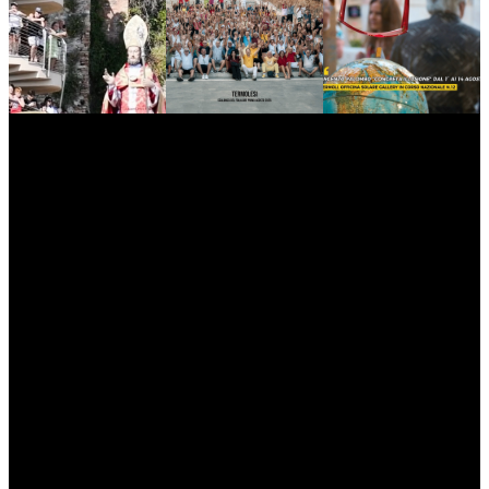
myNews.iT - Per spazio Pubblicitario chiama il 393.5496623