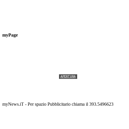
myPage
APERTURA
Termolesi, la foto di gruppo torna a riempire la
scalinata del folklore
Tony Cericola
-
2 AGOSTO 2026
myNews.iT - Per spazio Pubblicitario chiama il 393.5496623