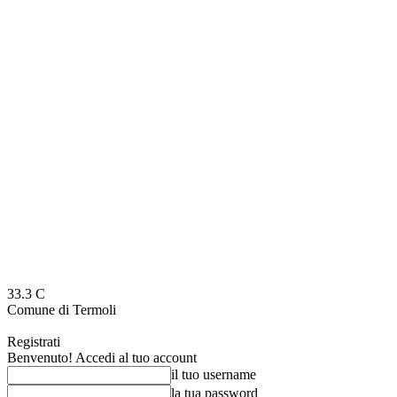
33.3
C
Comune di Termoli
Registrati
Benvenuto! Accedi al tuo account
il tuo username
la tua password