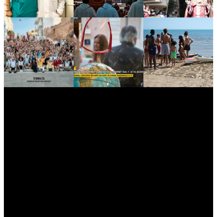
myNews.iT - Per spazio Pubblicitario chiama il 393.5496623