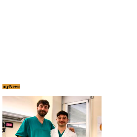
myNews