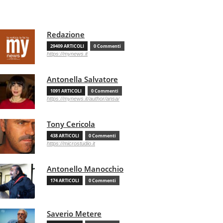
Redazione
29409 ARTICOLI
0 Commenti
https://mynews.it
Antonella Salvatore
1091 ARTICOLI
0 Commenti
https://mynews.it/author/ansa/
Tony Cericola
438 ARTICOLI
0 Commenti
https://microstudio.it
Antonello Manocchio
174 ARTICOLI
0 Commenti
Saverio Metere