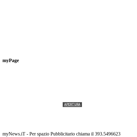
myPage
APERTURA
Termolesi, la foto di gruppo torna a riempire la
scalinata del folklore
Tony Cericola
-
2 AGOSTO 2026
myNews.iT - Per spazio Pubblicitario chiama il 393.5496623