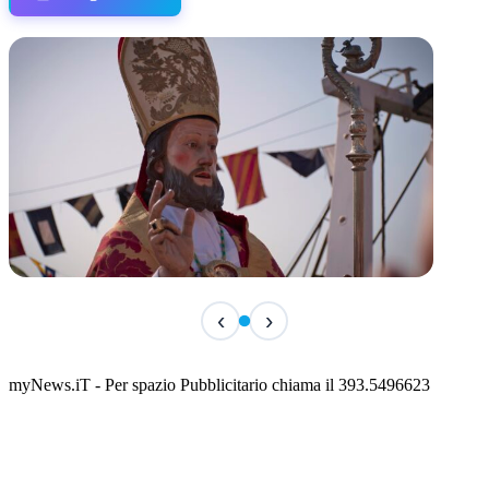
TERMINATO
‹
›
San Basso 2026 - il programma delle feste
📅 3 Agosto 2026 · 08:00 · 📍 Porto
myNews.iT - Per spazio Pubblicitario chiama il 393.5496623