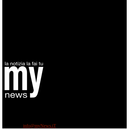
Diretto da Antonella Salvatore
Testata indipendente fondata nel 2005:
non riceve e non ha mai ricevuto nessun finanziamento pubblico.
Tel +39 3935496623
Contattaci:
info@myNews.iT