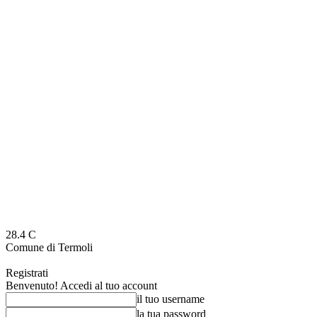
28.4
C
Comune di Termoli
Registrati
Benvenuto! Accedi al tuo account
il tuo username
la tua password