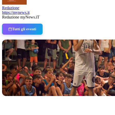
Redazione
https://mynews.it
Redazione myNews.iT
Tutti gli eventi
IN CORSO
Classic Contest 3vs3 Memorial Michele Guardascione
📅 6 Agosto 2026 · 09:00 · 📍 Lungomare C. Colombo