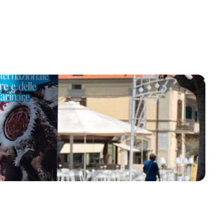
olklore - 41ª edizione
io Veneto