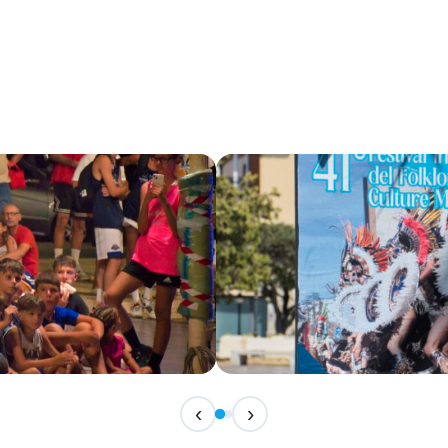
IN ARRIVO
‹
›
Festival Internazionale del F
📅 7 Agosto 2026 · 21:30 · 📍 Piazza Vittor