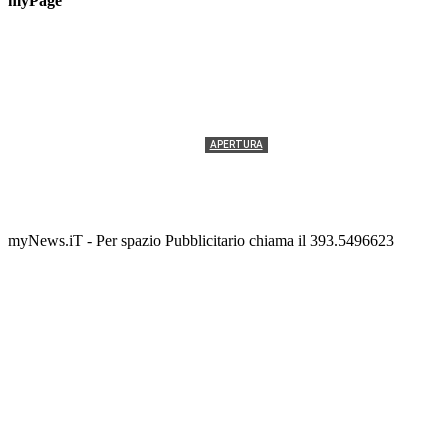
myPage
APERTURA
Termolesi, la foto di gruppo torna a riempire la
scalinata del folklore
Tony Cericola
-
2 AGOSTO 2026
myNews.iT - Per spazio Pubblicitario chiama il 393.5496623