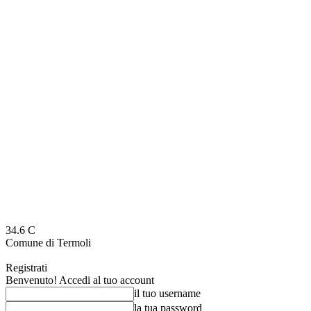
34.6
C
Comune di Termoli
Registrati
Benvenuto! Accedi al tuo account
il tuo username
la tua password