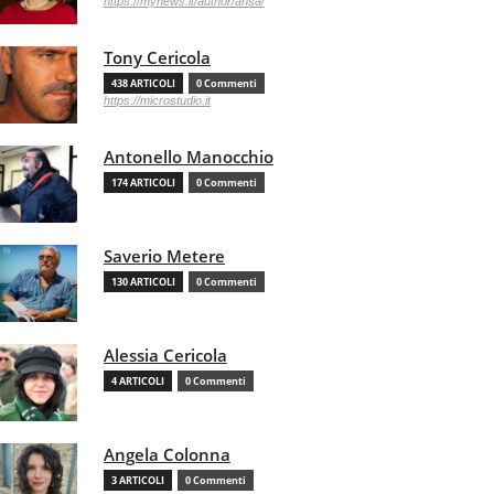
https://mynews.it/author/ansa/
Tony Cericola
438 ARTICOLI
0 Commenti
https://microstudio.it
Antonello Manocchio
174 ARTICOLI
0 Commenti
Saverio Metere
130 ARTICOLI
0 Commenti
Alessia Cericola
4 ARTICOLI
0 Commenti
Angela Colonna
3 ARTICOLI
0 Commenti