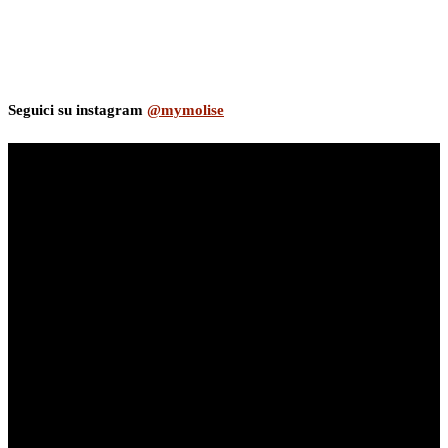
Seguici su instagram
@mymolise
myNews.iT - Per spazio Pubblicitario chiama il 393.5496623