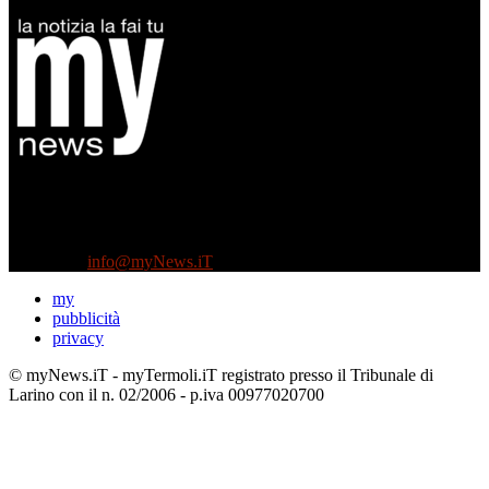
Diretto da Antonella Salvatore
Testata indipendente fondata nel 2005:
non riceve e non ha mai ricevuto nessun finanziamento pubblico.
Tel +39 3935496623
Contattaci:
info@myNews.iT
my
pubblicità
privacy
© myNews.iT - myTermoli.iT registrato presso il Tribunale di
Larino con il n. 02/2006 - p.iva 00977020700