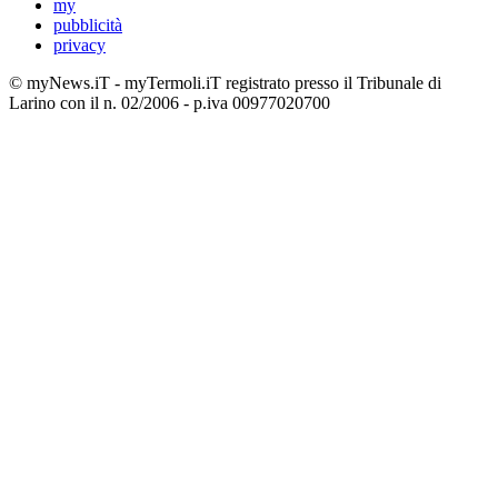
my
pubblicità
privacy
© myNews.iT - myTermoli.iT registrato presso il Tribunale di
Larino con il n. 02/2006 - p.iva 00977020700