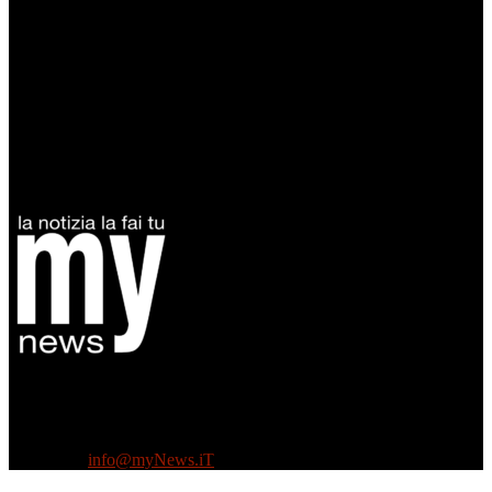
Diretto da Antonella Salvatore
Testata indipendente fondata nel 2005:
non riceve e non ha mai ricevuto nessun finanziamento pubblico.
Tel +39 3935496623
Contattaci:
info@myNews.iT