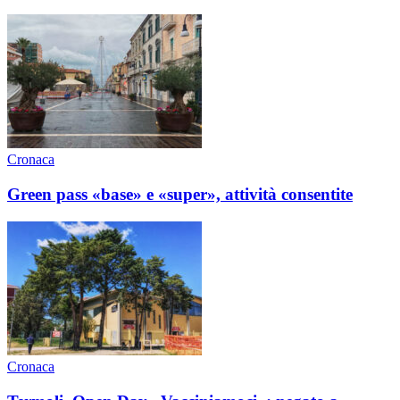
Cronaca
Green pass «base» e «super», attività consentite
Cronaca