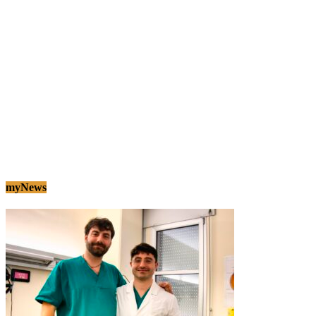
myNews