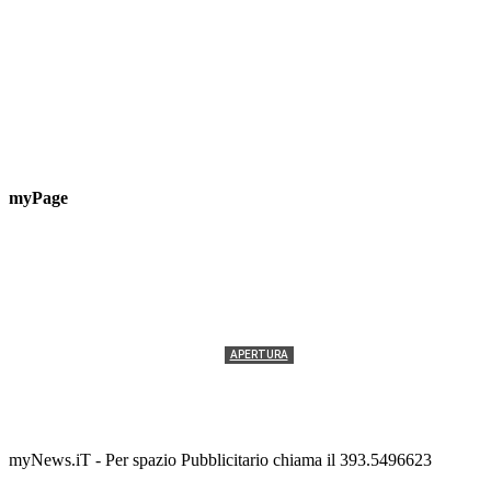
myPage
APERTURA
Termolesi, la foto di gruppo torna a riempire la
scalinata del folklore
Tony Cericola
-
2 AGOSTO 2026
myNews.iT - Per spazio Pubblicitario chiama il 393.5496623