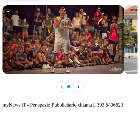
TERMINATO
IN 
‹
›
Classic Contest 3vs3 Memorial Michele
Fest
Guardascione
ediz
📅 6 Agosto 2026 · 09:00 · 📍 Lungomare C. Colombo
📅 7 A
myNews.iT - Per spazio Pubblicitario chiama il 393.5496623