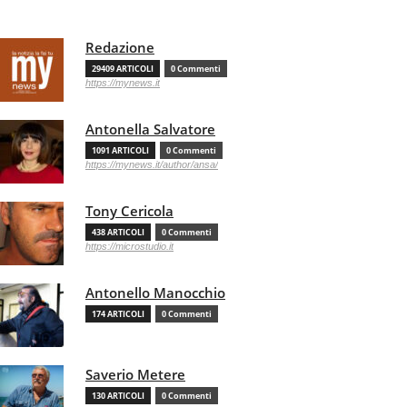
Redazione
29409 ARTICOLI
0 Commenti
https://mynews.it
Antonella Salvatore
1091 ARTICOLI
0 Commenti
https://mynews.it/author/ansa/
Tony Cericola
438 ARTICOLI
0 Commenti
https://microstudio.it
Antonello Manocchio
174 ARTICOLI
0 Commenti
Saverio Metere
130 ARTICOLI
0 Commenti