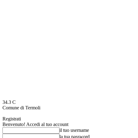
34.3
C
Comune di Termoli
Registrati
Benvenuto! Accedi al tuo account
il tuo username
la tua password