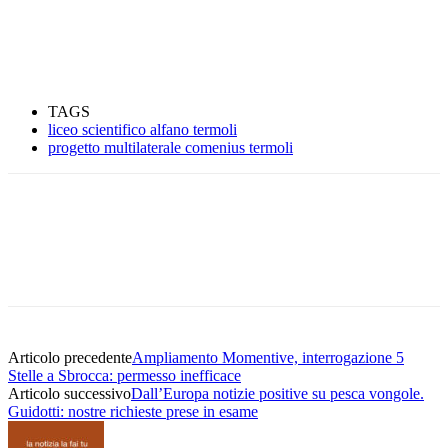
TAGS
liceo scientifico alfano termoli
progetto multilaterale comenius termoli
Articolo precedente
Ampliamento Momentive, interrogazione 5
Stelle a Sbrocca: permesso inefficace
Articolo successivo
Dall’Europa notizie positive su pesca vongole.
Guidotti: nostre richieste prese in esame