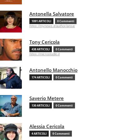
Antonella Salvatore
1091 ARTICOLI
0 Commenti
https://mynews.it/author/ansa/
Tony Cericola
438 ARTICOLI
0 Commenti
https://microstudio.it
Antonello Manocchio
174 ARTICOLI
0 Commenti
Saverio Metere
130 ARTICOLI
0 Commenti
Alessia Cericola
4 ARTICOLI
0 Commenti