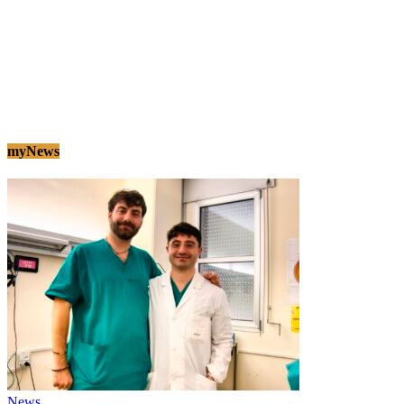
myNews
News