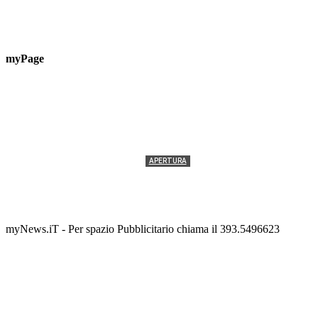
myPage
APERTURA
Termolesi, la foto di gruppo torna a riempire la
scalinata del folklore
Tony Cericola
-
2 AGOSTO 2026
myNews.iT - Per spazio Pubblicitario chiama il 393.5496623