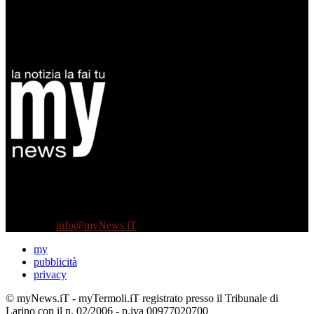
Diretto da Antonella Salvatore
Testata indipendente fondata nel 2005:
non riceve e non ha mai ricevuto nessun finanziamento pubblico.
Tel +39 3935496623
Contattaci:
info@myNews.iT
my
pubblicità
privacy
© myNews.iT - myTermoli.iT registrato presso il Tribunale di
Larino con il n. 02/2006 - p.iva 00977020700