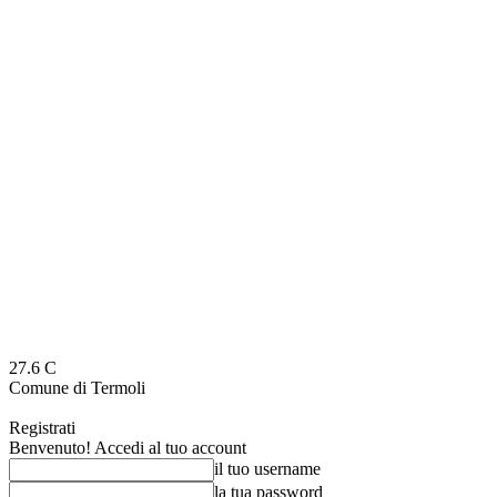
27.6
C
Comune di Termoli
Registrati
Benvenuto! Accedi al tuo account
il tuo username
la tua password