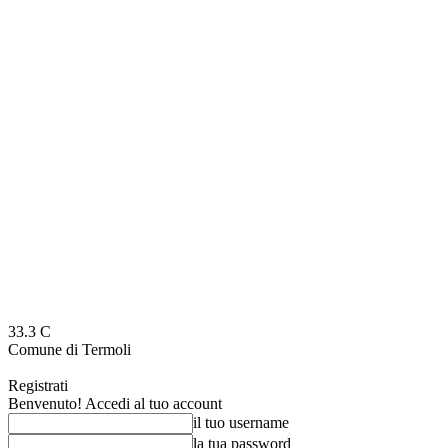
33.3
C
Comune di Termoli
Registrati
Benvenuto! Accedi al tuo account
il tuo username
la tua password