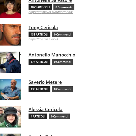
Antonella Salvatore
1091 ARTICOLI
0 Commenti
https://mynews.it/author/ansa/
Tony Cericola
438 ARTICOLI
0 Commenti
https://microstudio.it
Antonello Manocchio
174 ARTICOLI
0 Commenti
Saverio Metere
130 ARTICOLI
0 Commenti
Alessia Cericola
4 ARTICOLI
0 Commenti