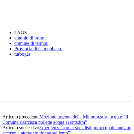
TAGS
antonio di brino
comune di termoli
Provincia di Campobasso
turbogas
Articolo precedente
Mozione urgente della Minoranza su acqua: “Il
Comune risarcisca bollette acqua ai cittadini”
Articolo successivo
Emergenza acqua: socialisti preoccupati lanciano
accuse: “intervento riparatore lento”