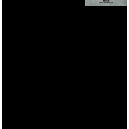
myNews.iT - Per spazio Pubblicitario chiama il 393.5496623