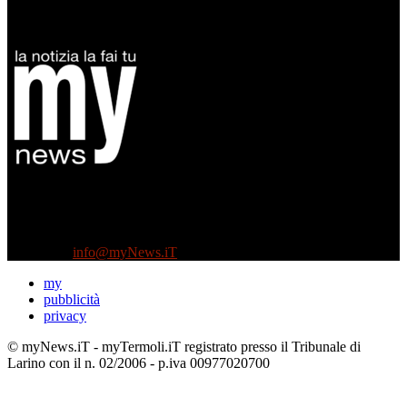
Diretto da Antonella Salvatore
Testata indipendente fondata nel 2005:
non riceve e non ha mai ricevuto nessun finanziamento pubblico.
Tel +39 3935496623
Contattaci:
info@myNews.iT
my
pubblicità
privacy
© myNews.iT - myTermoli.iT registrato presso il Tribunale di
Larino con il n. 02/2006 - p.iva 00977020700