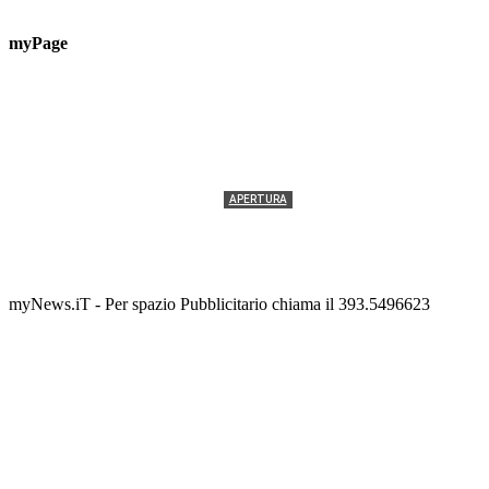
myPage
APERTURA
Termolesi, la foto di gruppo torna a riempire la
scalinata del folklore
Tony Cericola
-
2 AGOSTO 2026
myNews.iT - Per spazio Pubblicitario chiama il 393.5496623