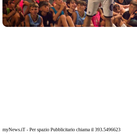
IN CORSO
Classic Contest 3vs3 Memorial Michele Guardascione
📅 6 Agosto 2026 · 09:00 · 📍 Lungomare C. Colombo
myNews.iT - Per spazio Pubblicitario chiama il 393.5496623