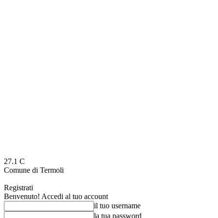
27.1
C
Comune di Termoli
Registrati
Benvenuto! Accedi al tuo account
il tuo username
la tua password