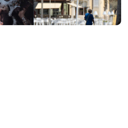
olklore - 41ª edizione
io Veneto