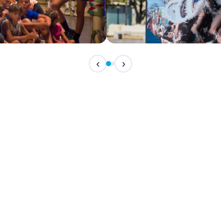
IN CORSO
‹
›
Festival Internazionale del F
📅 7 Agosto 2026 · 21:30 · 📍 Piazza Vittor