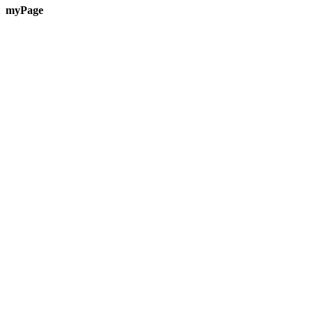
myPage
Te