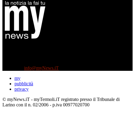
Diretto da Antonella Salvatore
Testata indipendente fondata nel 2005:
non riceve e non ha mai ricevuto nessun finanziamento pubblico.
Tel +39 3935496623
Contattaci:
info@myNews.iT
my
pubblicità
privacy
© myNews.iT - myTermoli.iT registrato presso il Tribunale di
Larino con il n. 02/2006 - p.iva 00977020700