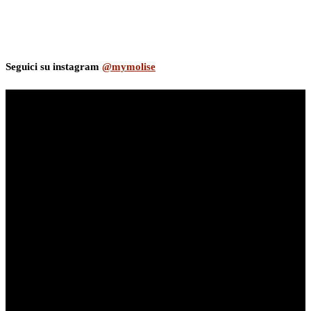
Seguici su instagram
@mymolise
myNews.iT - Per spazio Pubblicitario chiama il 393.5496623