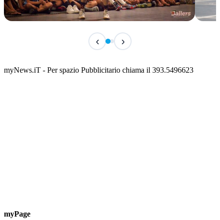
TERMINATO
IN 
‹
›
Classic Contest 3vs3 Memorial Michele
Fest
Guardascione
ediz
📅 6 Agosto 2026 · 09:00 · 📍 Lungomare C. Colombo
📅 7 A
myNews.iT - Per spazio Pubblicitario chiama il 393.5496623
myPage