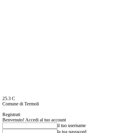
25.3
C
Comune di Termoli
Registrati
Benvenuto! Accedi al tuo account
il tuo username
la tua password