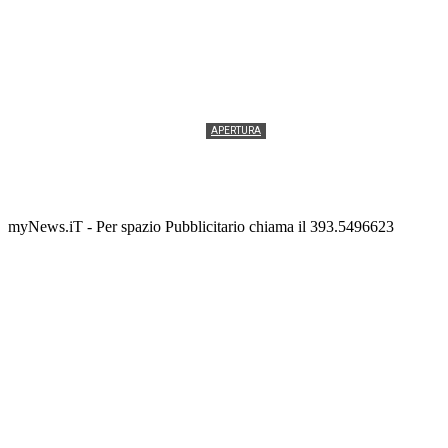
APERTURA
Termolesi, la foto di gruppo torna a riempire la
scalinata del folklore
Tony Cericola
-
2 AGOSTO 2026
myNews.iT - Per spazio Pubblicitario chiama il 393.5496623