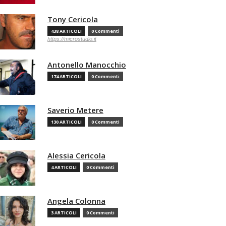
Tony Cericola
438 ARTICOLI
0 Commenti
https://microstudio.it
Antonello Manocchio
174 ARTICOLI
0 Commenti
Saverio Metere
130 ARTICOLI
0 Commenti
Alessia Cericola
4 ARTICOLI
0 Commenti
Angela Colonna
3 ARTICOLI
0 Commenti