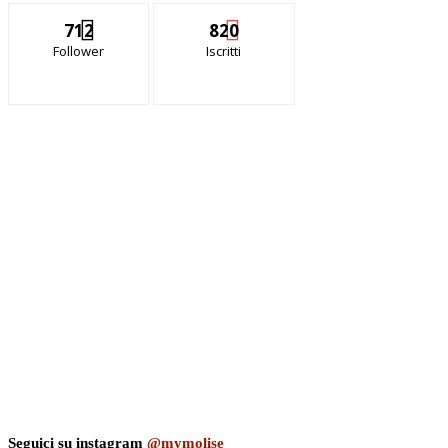
712
820
Follower
Iscritti
Seguici su instagram
@mymolise