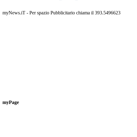
Guardascione
ediz
📅 6 Agosto 2026 · 09:00 · 📍 Lungomare C. Colombo
📅 7 A
myNews.iT - Per spazio Pubblicitario chiama il 393.5496623
myPage