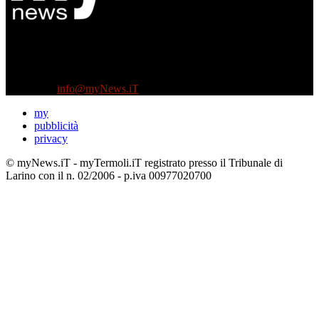
Diretto da Antonella Salvatore
Testata indipendente fondata nel 2005:
non riceve e non ha mai ricevuto nessun finanziamento pubblico.
Tel +39 3935496623
Contattaci:
info@myNews.iT
my
pubblicità
privacy
© myNews.iT - myTermoli.iT registrato presso il Tribunale di
Larino con il n. 02/2006 - p.iva 00977020700