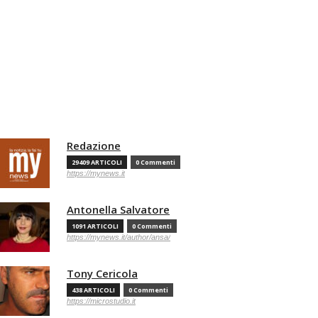
Redazione
29409 ARTICOLI
0 Commenti
https://mynews.it
Antonella Salvatore
1091 ARTICOLI
0 Commenti
https://mynews.it/author/ansa/
Tony Cericola
438 ARTICOLI
0 Commenti
https://microstudio.it