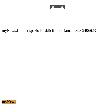
APERTURA
Termolesi, la foto di gruppo torna a riempire la
scalinata del folklore
Tony Cericola
-
2 AGOSTO 2026
myNews.iT - Per spazio Pubblicitario chiama il 393.5496623
myNews