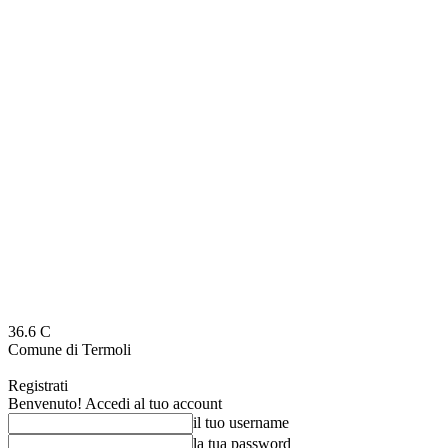
36.6
C
Comune di Termoli
Registrati
Benvenuto! Accedi al tuo account
il tuo username
la tua password