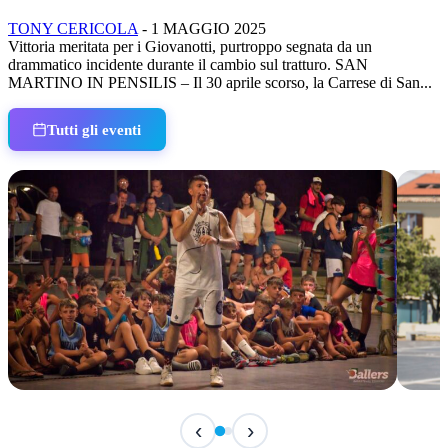
TONY CERICOLA
-
1 MAGGIO 2025
Vittoria meritata per i Giovanotti, purtroppo segnata da un
drammatico incidente durante il cambio sul tratturo. SAN
MARTINO IN PENSILIS – Il 30 aprile scorso, la Carrese di San...
Tutti gli eventi
IN CORSO
IN 
‹
›
Classic Contest 3vs3 Memorial Michele
Fest