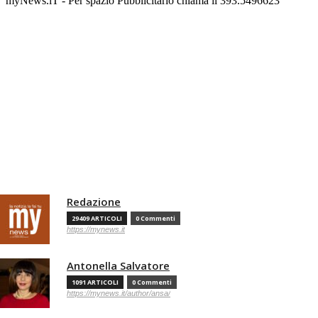
myNews.iT - Per spazio Pubblicitario chiama il 393.5496623
Redazione
29409 ARTICOLI
0 Commenti
https://mynews.it
Antonella Salvatore
1091 ARTICOLI
0 Commenti
https://mynews.it/author/ansa/