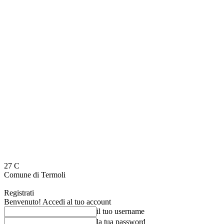
27
C
Comune di Termoli
Registrati
Benvenuto! Accedi al tuo account
il tuo username
la tua password