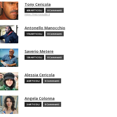
Tony Cericola
438 ARTICOLI
0 Commenti
https://microstudio.it
Antonello Manocchio
174 ARTICOLI
0 Commenti
Saverio Metere
130 ARTICOLI
0 Commenti
Alessia Cericola
4 ARTICOLI
0 Commenti
Angela Colonna
3 ARTICOLI
0 Commenti