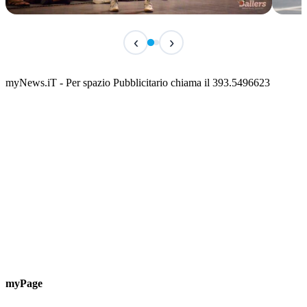
IN CORSO
IN 
‹
›
Classic Contest 3vs3 Memorial Michele
Fest
Guardascione
ediz
📅 6 Agosto 2026 · 09:00 · 📍 Lungomare C. Colombo
📅 7 A
myNews.iT - Per spazio Pubblicitario chiama il 393.5496623
myPage