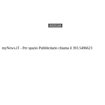
APERTURA
Termolesi, la foto di gruppo torna a riempire la
scalinata del folklore
Tony Cericola
-
2 AGOSTO 2026
myNews.iT - Per spazio Pubblicitario chiama il 393.5496623