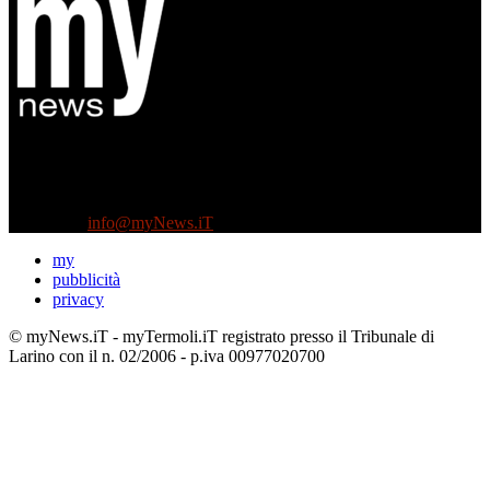
Diretto da Antonella Salvatore
Testata indipendente fondata nel 2005:
non riceve e non ha mai ricevuto nessun finanziamento pubblico.
Tel +39 3935496623
Contattaci:
info@myNews.iT
my
pubblicità
privacy
© myNews.iT - myTermoli.iT registrato presso il Tribunale di
Larino con il n. 02/2006 - p.iva 00977020700