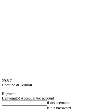
29.8
C
Comune di Termoli
Registrati
Benvenuto! Accedi al tuo account
il tuo username
la tua password