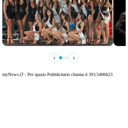
IN CORSO
IN 
‹
›
Miss Italia Molise 2026
Hist
📅 10 Agosto 2026 · 21:30 · 📍 Piazza Vittorio Veneto
📅 10 
myNews.iT - Per spazio Pubblicitario chiama il 393.5496623