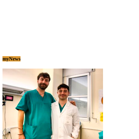
myNews