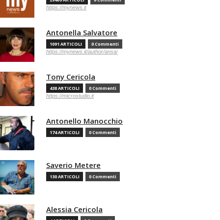
https://mynews.it
Antonella Salvatore
1091 ARTICOLI
0 Commenti
https://mynews.it/author/ansa/
Tony Cericola
438 ARTICOLI
0 Commenti
https://microstudio.it
Antonello Manocchio
174 ARTICOLI
0 Commenti
Saverio Metere
130 ARTICOLI
0 Commenti
Alessia Cericola