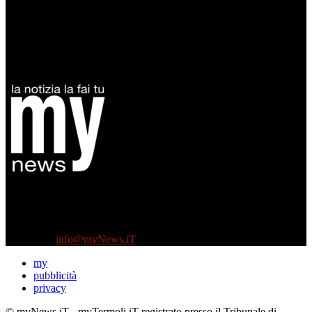
Diretto da Antonella Salvatore
Testata indipendente fondata nel 2005:
non riceve e non ha mai ricevuto nessun finanziamento pubblico.
Tel +39 3935496623
Contattaci:
info@myNews.iT
my
pubblicità
privacy
© myNews.iT - myTermoli.iT registrato presso il Tribunale di