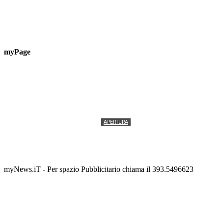
myPage
APERTURA
Termolesi, la foto di gruppo torna a riempire la
scalinata del folklore
Tony Cericola
-
2 AGOSTO 2026
myNews.iT - Per spazio Pubblicitario chiama il 393.5496623