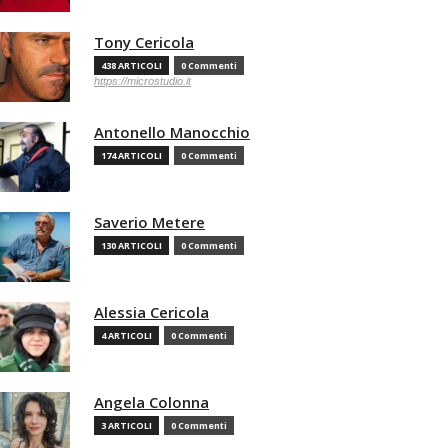
Tony Cericola
438 ARTICOLI
0 Commenti
https://microstudio.it
Antonello Manocchio
174 ARTICOLI
0 Commenti
Saverio Metere
130 ARTICOLI
0 Commenti
Alessia Cericola
4 ARTICOLI
0 Commenti
Angela Colonna
3 ARTICOLI
0 Commenti