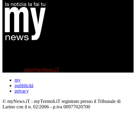
Diretto da Antonella Salvatore
Testata indipendente fondata nel 2005:
non riceve e non ha mai ricevuto nessun finanziamento pubblico.
Tel +39 3935496623
Contattaci:
info@myNews.iT
my
pubblicità
privacy
© myNews.iT - myTermoli.iT registrato presso il Tribunale di
Larino con il n. 02/2006 - p.iva 00977020700