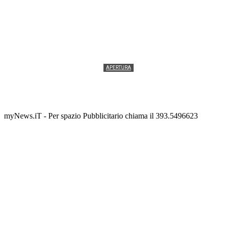
APERTURA
Termolesi, la foto di gruppo torna a riempire la
scalinata del folklore
Tony Cericola
-
2 AGOSTO 2026
myNews.iT - Per spazio Pubblicitario chiama il 393.5496623