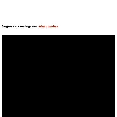
Seguici su instagram
@mymolise
myNews.iT - Per spazio Pubblicitario chiama il 393.5496623