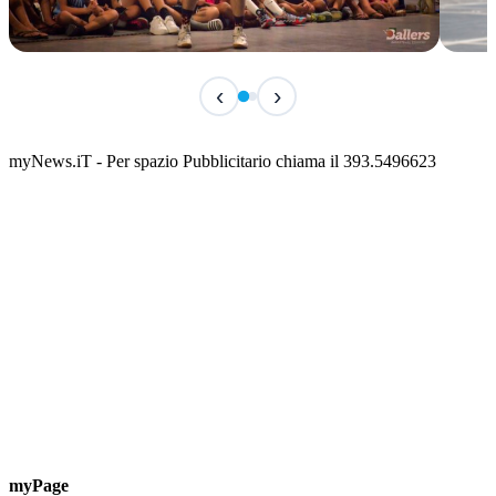
IN CORSO
IN 
‹
›
Classic Contest 3vs3 Memorial Michele
Fest
Guardascione
ediz
📅 6 Agosto 2026 · 09:00 · 📍 Lungomare C. Colombo
📅 7 A
myNews.iT - Per spazio Pubblicitario chiama il 393.5496623
myPage