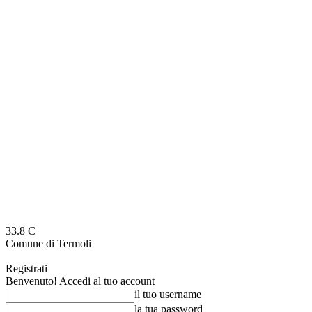
33.8
C
Comune di Termoli
Registrati
Benvenuto! Accedi al tuo account
il tuo username
la tua password