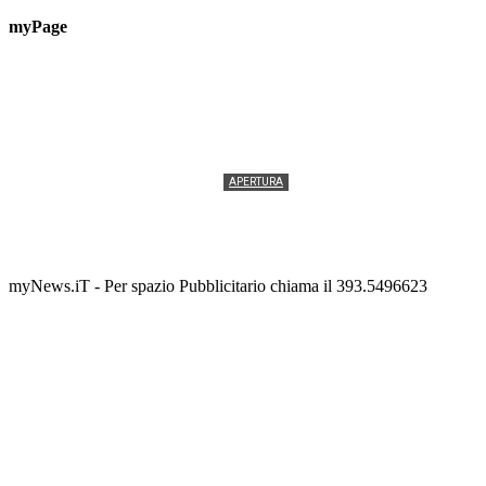
myPage
APERTURA
Termolesi, la foto di gruppo torna a riempire la
scalinata del folklore
Tony Cericola
-
2 AGOSTO 2026
myNews.iT - Per spazio Pubblicitario chiama il 393.5496623