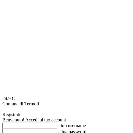
24.9
C
Comune di Termoli
Registrati
Benvenuto! Accedi al tuo account
il tuo username
la tua password