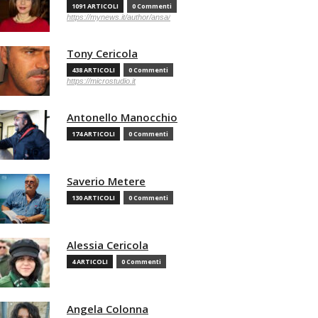
1091 ARTICOLI
0 Commenti
https://mynews.it/author/ansa/
Tony Cericola
438 ARTICOLI
0 Commenti
https://microstudio.it
Antonello Manocchio
174 ARTICOLI
0 Commenti
Saverio Metere
130 ARTICOLI
0 Commenti
Alessia Cericola
4 ARTICOLI
0 Commenti
Angela Colonna