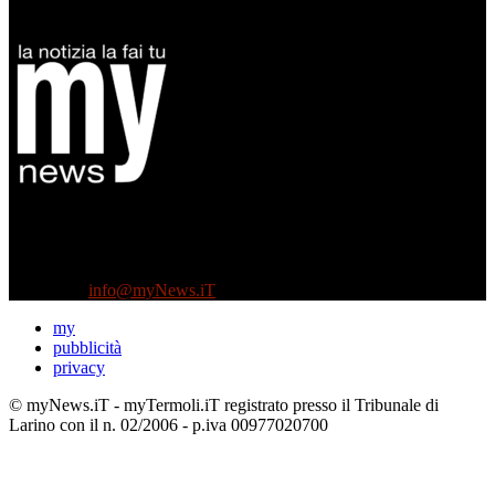
Diretto da Antonella Salvatore
Testata indipendente fondata nel 2005:
non riceve e non ha mai ricevuto nessun finanziamento pubblico.
Tel +39 3935496623
Contattaci:
info@myNews.iT
my
pubblicità
privacy
© myNews.iT - myTermoli.iT registrato presso il Tribunale di
Larino con il n. 02/2006 - p.iva 00977020700