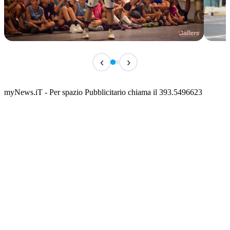
TERMINATO
TER
‹
›
Classic Contest 3vs3 Memorial Michele
Fest
Guardascione
ediz
📅 6 Agosto 2026 · 09:00 · 📍 Lungomare C. Colombo
📅 7 A
myNews.iT - Per spazio Pubblicitario chiama il 393.5496623