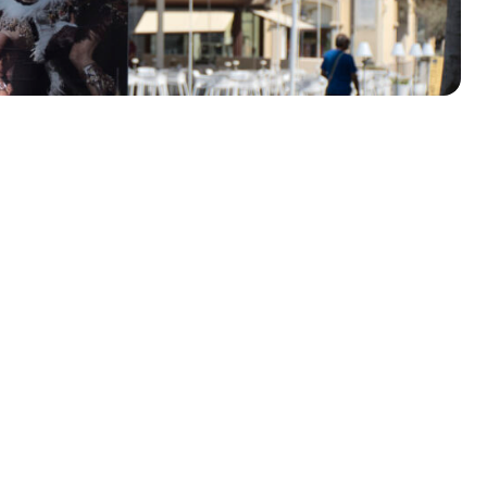
olklore - 41ª edizione
io Veneto