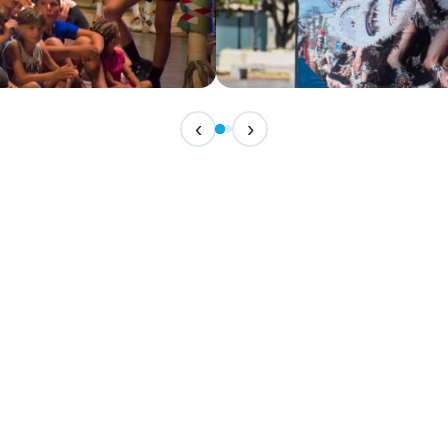
IN ARRIVO
‹
›
Festival Internazionale del F
📅 7 Agosto 2026 · 21:30 · 📍 Piazza Vittor