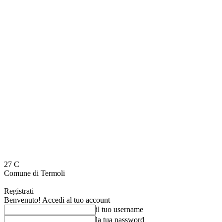
27
C
Comune di Termoli
Registrati
Benvenuto! Accedi al tuo account
il tuo username
la tua password