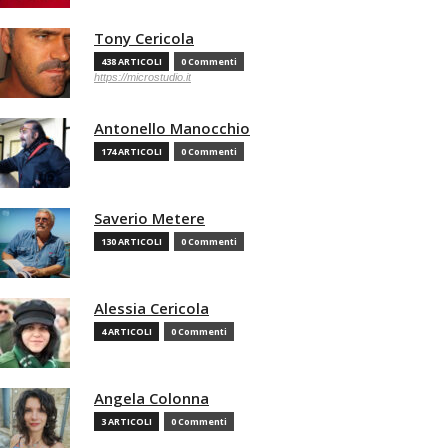
Tony Cericola
438 ARTICOLI
0 Commenti
https://microstudio.it
Antonello Manocchio
174 ARTICOLI
0 Commenti
Saverio Metere
130 ARTICOLI
0 Commenti
Alessia Cericola
4 ARTICOLI
0 Commenti
Angela Colonna
3 ARTICOLI
0 Commenti