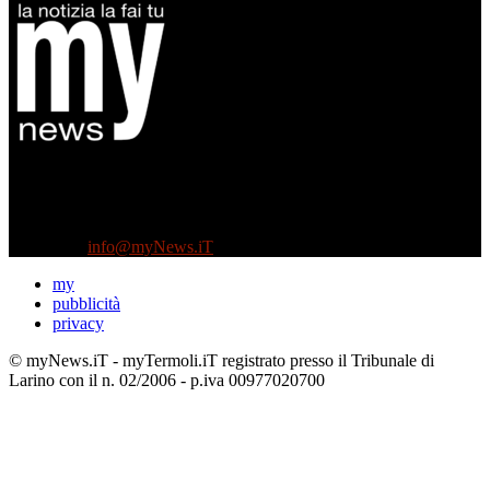
Diretto da Antonella Salvatore
Testata indipendente fondata nel 2005:
non riceve e non ha mai ricevuto nessun finanziamento pubblico.
Tel +39 3935496623
Contattaci:
info@myNews.iT
my
pubblicità
privacy
© myNews.iT - myTermoli.iT registrato presso il Tribunale di
Larino con il n. 02/2006 - p.iva 00977020700