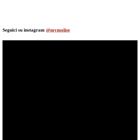
Seguici su instagram
@mymolise
myNews.iT - Per spazio Pubblicitario chiama il 393.5496623