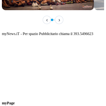
IN CORSO
IN 
‹
›
Classic Contest 3vs3 Memorial Michele
Fest
Guardascione
ediz
📅 6 Agosto 2026 · 09:00 · 📍 Lungomare C. Colombo
📅 7 A
myNews.iT - Per spazio Pubblicitario chiama il 393.5496623
myPage