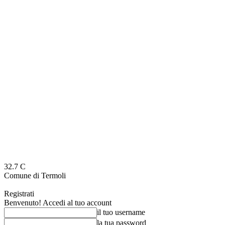
32.7
C
Comune di Termoli
Registrati
Benvenuto! Accedi al tuo account
il tuo username
la tua password