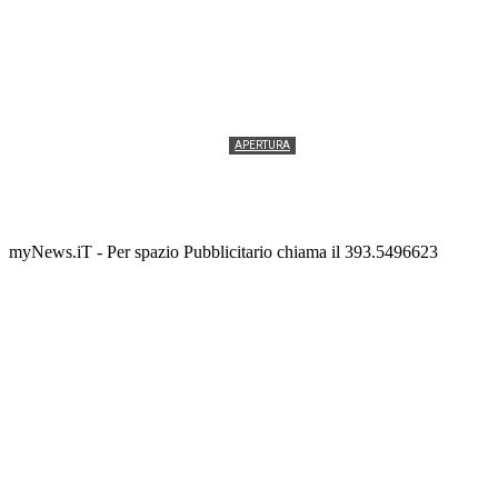
APERTURA
Termolesi, la foto di gruppo torna a riempire la
scalinata del folklore
Tony Cericola
-
2 AGOSTO 2026
myNews.iT - Per spazio Pubblicitario chiama il 393.5496623