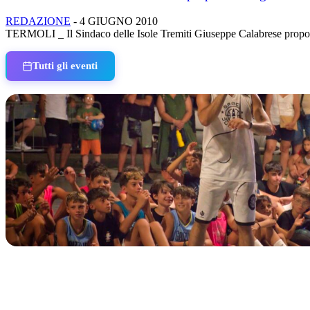
REDAZIONE
-
4 GIUGNO 2010
TERMOLI _ Il Sindaco delle Isole Tremiti Giuseppe Calabrese propone 
Tutti gli eventi
IN CORSO
Classic Contest 3vs3 Memorial Michele Guardascione
📅 6 Agosto 2026 · 09:00 · 📍 Lungomare C. Colombo