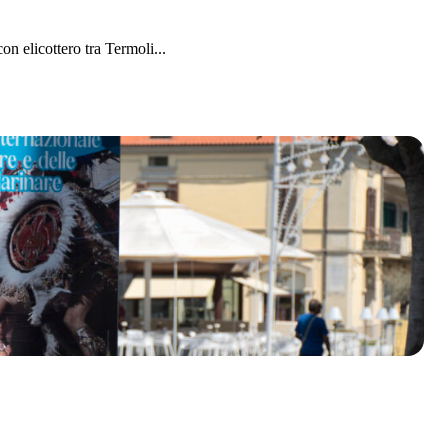
 elicottero tra Termoli...
olklore - 41ª edizione
io Veneto