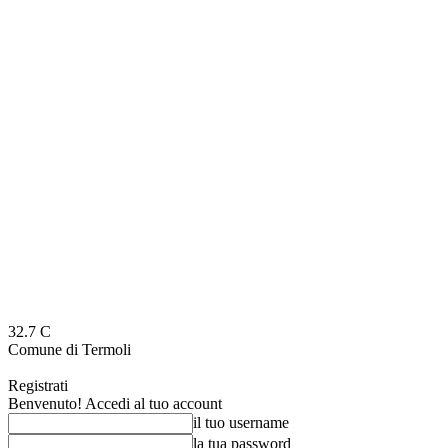
32.7
C
Comune di Termoli
Registrati
Benvenuto! Accedi al tuo account
il tuo username
la tua password