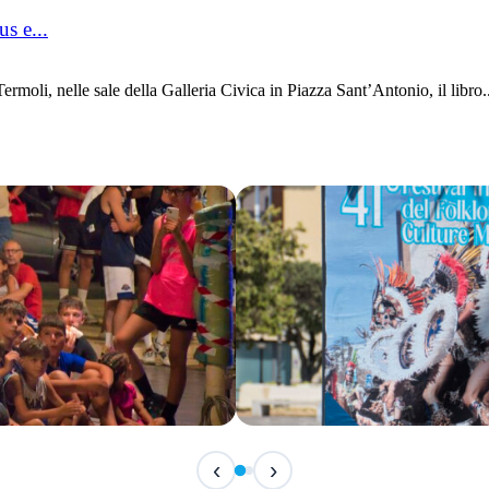
s e...
oli, nelle sale della Galleria Civica in Piazza Sant’Antonio, il libro..
IN ARRIVO
‹
›
Festival Internazionale del F