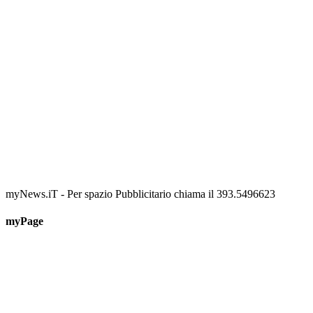
📅 6 Agosto 2026 · 09:00 · 📍 Lungomare C. Colombo
myNews.iT - Per spazio Pubblicitario chiama il 393.5496623
myPage