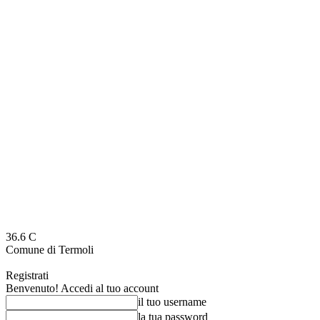
36.6
C
Comune di Termoli
Registrati
Benvenuto! Accedi al tuo account
il tuo username
la tua password