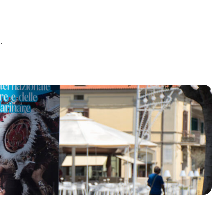
.
olklore - 41ª edizione