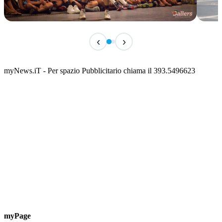
IN CORSO
IN 
‹
›
Classic Contest 3vs3 Memorial Michele
Fest
Guardascione
ediz
📅 6 Agosto 2026 · 09:00 · 📍 Lungomare C. Colombo
📅 7 A
myNews.iT - Per spazio Pubblicitario chiama il 393.5496623
myPage