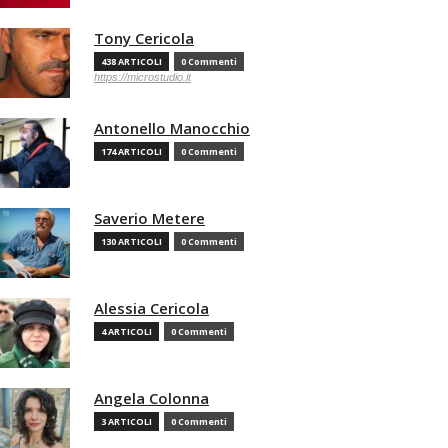
Tony Cericola
438 ARTICOLI
0 Commenti
https://microstudio.it
Antonello Manocchio
174 ARTICOLI
0 Commenti
Saverio Metere
130 ARTICOLI
0 Commenti
Alessia Cericola
4 ARTICOLI
0 Commenti
Angela Colonna
3 ARTICOLI
0 Commenti