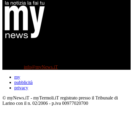
Diretto da Antonella Salvatore
Testata indipendente fondata nel 2005:
non riceve e non ha mai ricevuto nessun finanziamento pubblico.
Tel +39 3935496623
Contattaci:
info@myNews.iT
my
pubblicità
privacy
© myNews.iT - myTermoli.iT registrato presso il Tribunale di
Larino con il n. 02/2006 - p.iva 00977020700