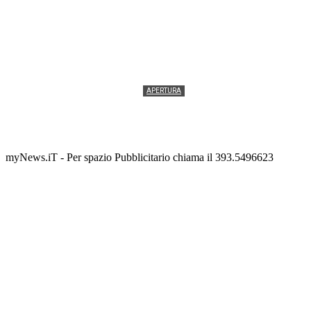
APERTURA
Termolesi, la foto di gruppo torna a riempire la
scalinata del folklore
Tony Cericola
-
2 AGOSTO 2026
myNews.iT - Per spazio Pubblicitario chiama il 393.5496623