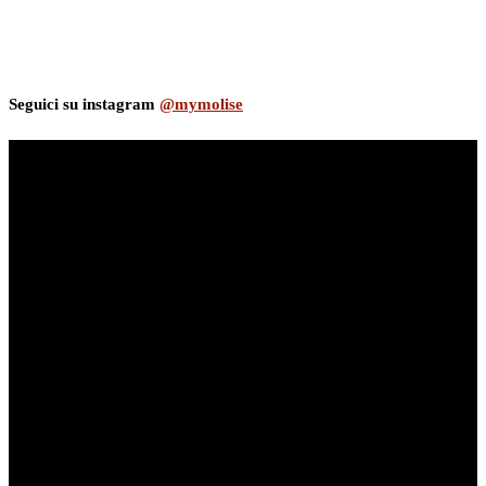
Seguici su instagram
@mymolise
myNews.iT - Per spazio Pubblicitario chiama il 393.5496623