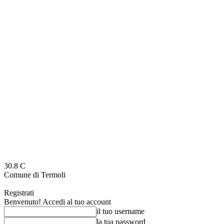
30.8
C
Comune di Termoli
Registrati
Benvenuto! Accedi al tuo account
il tuo username
la tua password