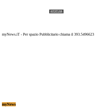
APERTURA
Termolesi, la foto di gruppo torna a riempire la
scalinata del folklore
Tony Cericola
-
2 AGOSTO 2026
myNews.iT - Per spazio Pubblicitario chiama il 393.5496623
myNews