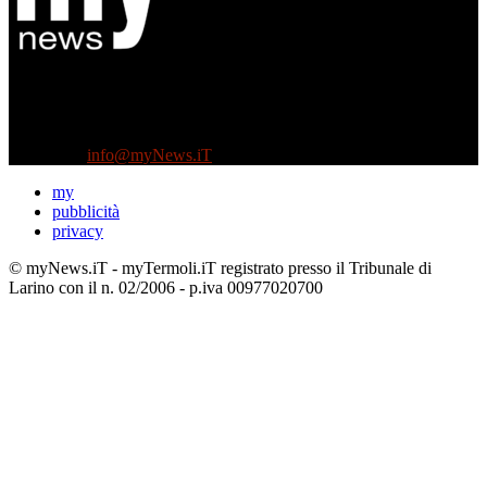
Diretto da Antonella Salvatore
Testata indipendente fondata nel 2005:
non riceve e non ha mai ricevuto nessun finanziamento pubblico.
Tel +39 3935496623
Contattaci:
info@myNews.iT
my
pubblicità
privacy
© myNews.iT - myTermoli.iT registrato presso il Tribunale di
Larino con il n. 02/2006 - p.iva 00977020700