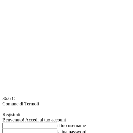
36.6
C
Comune di Termoli
Registrati
Benvenuto! Accedi al tuo account
il tuo username
la tua password