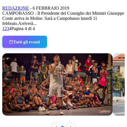
REDAZIONE
-
6 FEBBRAIO 2019
CAMPOBASSO - Il Presidente del Consiglio dei Ministri Giuseppe
Conte arriva in Molise. Sarà a Campobasso lunedì 11
febbraio.Arriverà...
1
2
3
4
Pagina 4 di 4
Tutti gli eventi
IN CORSO
IN 