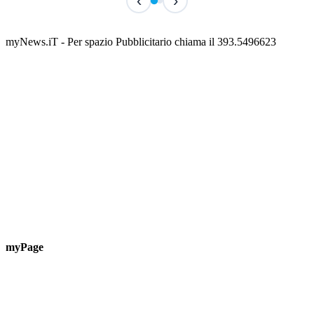
‹
›
Classic Contest 3vs3 Memorial Michele
Fest
Guardascione
ediz
📅 6 Agosto 2026 · 09:00 · 📍 Lungomare C. Colombo
📅 7 A
myNews.iT - Per spazio Pubblicitario chiama il 393.5496623
myPage