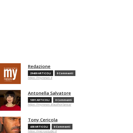
Redazione
29409 ARTICOLI
0 Commenti
https://mynews.it
Antonella Salvatore
1091 ARTICOLI
0 Commenti
https://mynews.it/author/ansa/
Tony Cericola
438 ARTICOLI
0 Commenti
https://microstudio.it