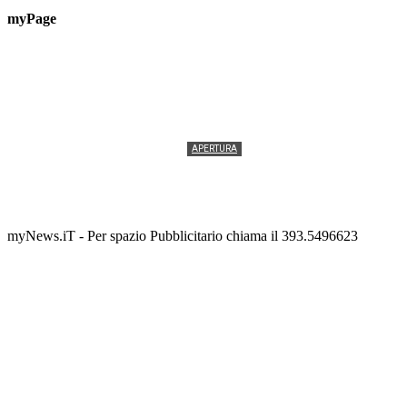
myPage
APERTURA
Termolesi, la foto di gruppo torna a riempire la
scalinata del folklore
Tony Cericola
-
2 AGOSTO 2026
myNews.iT - Per spazio Pubblicitario chiama il 393.5496623