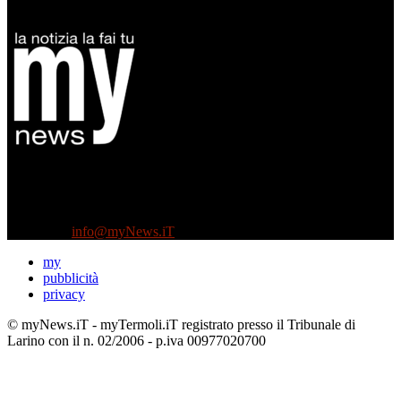
Diretto da Antonella Salvatore
Testata indipendente fondata nel 2005:
non riceve e non ha mai ricevuto nessun finanziamento pubblico.
Tel +39 3935496623
Contattaci:
info@myNews.iT
my
pubblicità
privacy
© myNews.iT - myTermoli.iT registrato presso il Tribunale di
Larino con il n. 02/2006 - p.iva 00977020700