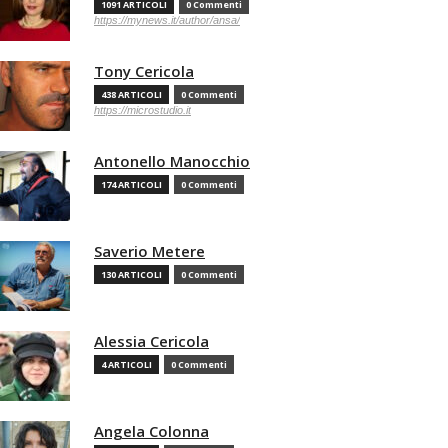
1091 ARTICOLI
0 Commenti
https://mynews.it/author/ansa/
Tony Cericola
438 ARTICOLI
0 Commenti
https://microstudio.it
Antonello Manocchio
174 ARTICOLI
0 Commenti
Saverio Metere
130 ARTICOLI
0 Commenti
Alessia Cericola
4 ARTICOLI
0 Commenti
Angela Colonna