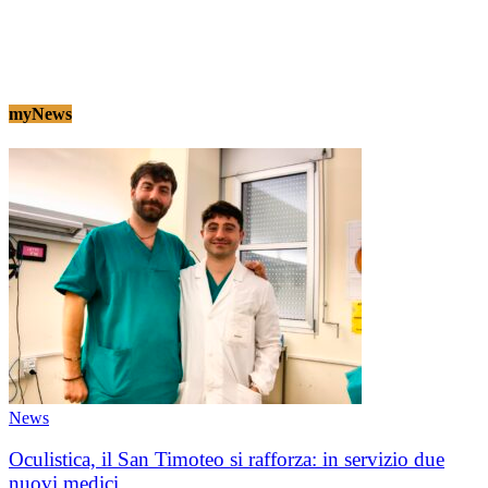
myNews
News
Oculistica, il San Timoteo si rafforza: in servizio due
nuovi medici