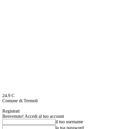
24.9
C
Comune di Termoli
Registrati
Benvenuto! Accedi al tuo account
il tuo username
la tua password