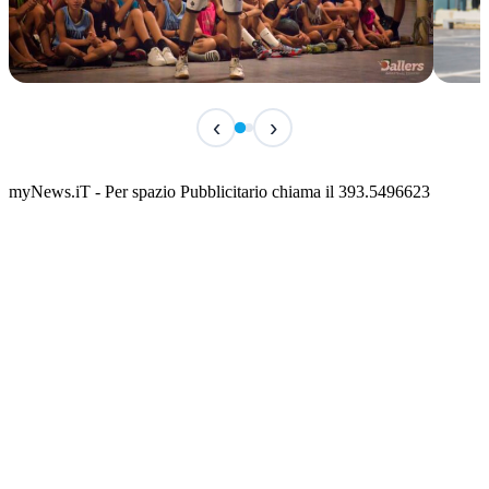
TERMINATO
TER
‹
›
Classic Contest 3vs3 Memorial Michele
Fest
Guardascione
ediz
📅 6 Agosto 2026 · 09:00 · 📍 Lungomare C. Colombo
📅 7 A
myNews.iT - Per spazio Pubblicitario chiama il 393.5496623