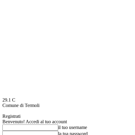
29.1
C
Comune di Termoli
Registrati
Benvenuto! Accedi al tuo account
il tuo username
la tua password