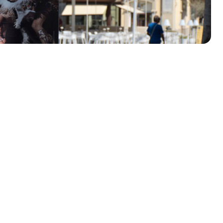
olklore - 41ª edizione
io Veneto