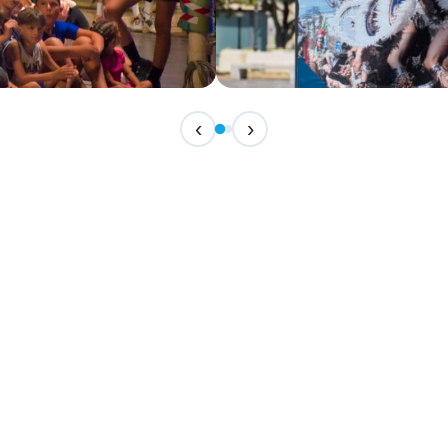
IN ARRIVO
‹
›
Festival Internazionale del F
📅 7 Agosto 2026 · 21:30 · 📍 Piazza Vittor