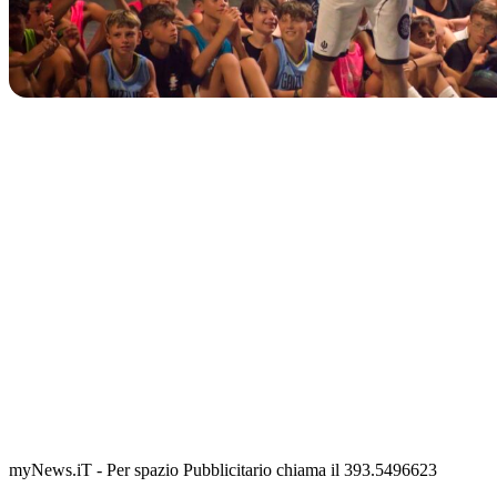
IN CORSO
Classic Contest 3vs3 Memorial Michele Guardascione
📅 6 Agosto 2026 · 09:00 · 📍 Lungomare C. Colombo
myNews.iT - Per spazio Pubblicitario chiama il 393.5496623