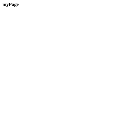
myPage
Te