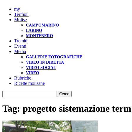
my
Termoli
Molise
CAMPOMARINO
LARINO
MONTENERO
Tremiti
Eventi
Media
GALLERIE FOTOGRAFICHE
VIDEO IN DIRETTA
VIDEO SOCIAL
VIDEO
Rubriche
Ricette molisane
Tag: progetto sistemazione term