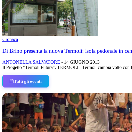
Cronaca
Di Brino presenta la nuova Termoli: isola pedonale in cent
ANTONELLA SALVATORE
-
14 GIUGNO 2013
Il Progetto "Termoli Futura". TERMOLI - Termoli cambia volto con l'i
Tutti gli eventi