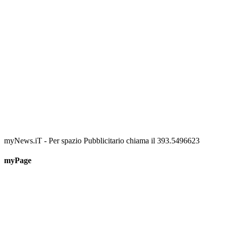
📅 6 Agosto 2026 · 09:00 · 📍 Lungomare C. Colombo
myNews.iT - Per spazio Pubblicitario chiama il 393.5496623
myPage