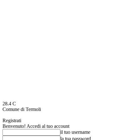
28.4
C
Comune di Termoli
Registrati
Benvenuto! Accedi al tuo account
il tuo username
la tua password