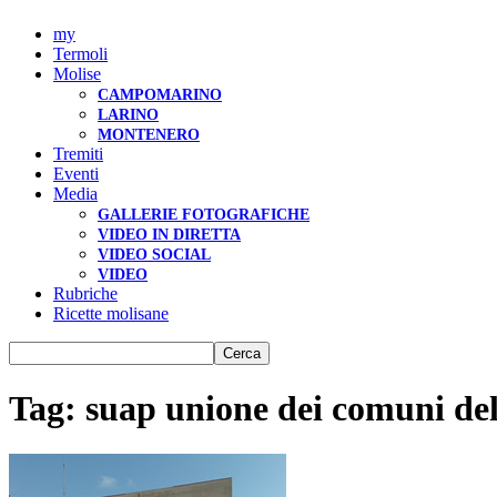
my
Termoli
Molise
CAMPOMARINO
LARINO
MONTENERO
Tremiti
Eventi
Media
GALLERIE FOTOGRAFICHE
VIDEO IN DIRETTA
VIDEO SOCIAL
VIDEO
Rubriche
Ricette molisane
Tag: suap unione dei comuni del