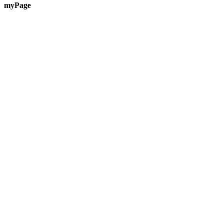
myPage
Te