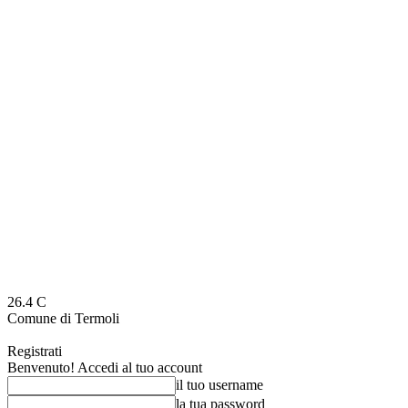
26.4
C
Comune di Termoli
Registrati
Benvenuto! Accedi al tuo account
il tuo username
la tua password