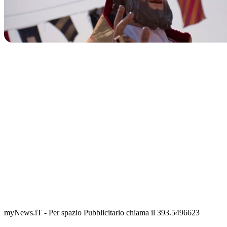
TERMINATO
San Basso 2026 - il programma delle feste
📅 3 Agosto 2026 · 08:00 · 📍 Porto
myNews.iT - Per spazio Pubblicitario chiama il 393.5496623