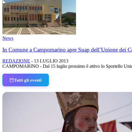
News
In Comune a Campomarino apre Suap dell’Unione dei Co
REDAZIONE
-
13 LUGLIO 2013
CAMPOMARINO - Dal 15 luglio prossimo è attivo lo Sportello Unico de
Tutti gli eventi