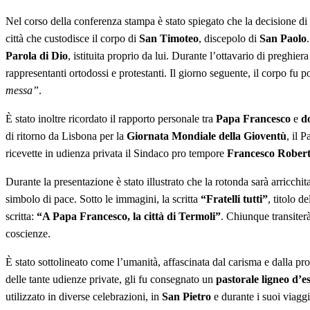
Nel corso della conferenza stampa è stato spiegato che la decisione di
città che custodisce il corpo di
San Timoteo
, discepolo di
San Paolo
Parola di Dio
, istituita proprio da lui. Durante l’ottavario di preghiera
rappresentanti ortodossi e protestanti. Il giorno seguente, il corpo fu p
messa”
.
È stato inoltre ricordato il rapporto personale tra
Papa Francesco
e
d
di ritorno da Lisbona per la
Giornata Mondiale della Gioventù
, il 
ricevette in udienza privata il Sindaco pro tempore
Francesco Robert
Durante la presentazione è stato illustrato che la rotonda sarà arricchi
simbolo di pace. Sotto le immagini, la scritta
“Fratelli tutti”
, titolo d
scritta:
“A Papa Francesco, la città di Termoli”
. Chiunque transiter
coscienze.
È stato sottolineato come l’umanità, affascinata dal carisma e dalla pr
delle tante udienze private, gli fu consegnato un
pastorale ligneo d’e
utilizzato in diverse celebrazioni, in
San Pietro
e durante i suoi viaggi 