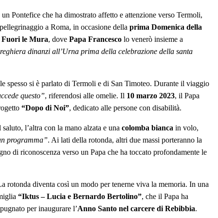
 un Pontefice che ha dimostrato affetto e attenzione verso Termoli,
in pellegrinaggio a Roma, in occasione della
prima Domenica della
o Fuori le Mura
, dove
Papa Francesco
lo venerò insieme a
preghiera dinanzi all’Urna prima della celebrazione della santa
le spesso si è parlato di Termoli e di San Timoteo. Durante il viaggio
uccede questo”
, riferendosi alle omelie. Il
10 marzo 2023
, il Papa
progetto
“Dopo di Noi”
, dedicato alle persone con disabilità.
 saluto, l’altra con la mano alzata e una
colomba bianca
in volo,
e un programma”
. Ai lati della rotonda, altri due massi porteranno la
egno di riconoscenza verso un Papa che ha toccato profondamente le
La rotonda diventa così un modo per tenerne viva la memoria. In una
miglia
“Iktus – Lucia e Bernardo Bertolino”
, che il Papa ha
impugnato per inaugurare l’
Anno Santo nel carcere di Rebibbia
.