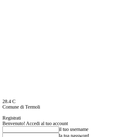
28.4
C
Comune di Termoli
Registrati
Benvenuto! Accedi al tuo account
il tuo username
la tua password