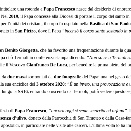
 intitolare una rotonda a
Papa Francesco
nasce dal desiderio di onorare
. Nel
2019
, il Papa concesse alla Diocesi di portare il corpo del santo 
 per l’unità dei cristiani, il corpo fu ospitato nella
Basilica di San Paol
ortato in
San Pietro
, dove il Papa
“incensò il corpo santo sostando in 
on Benito Giorgetta
, che ha favorito una frequentazione durante la qua
Papa citò Termoli in conferenza stampa dicendo:
“Non so se a Termoli s
i
e il Vescovo
Gianfranco De Luca
, per benedire la prima pietra del 
ta da
due massi
sormontati da
due fotografie
del Papa: una nel gesto del
ella sua enciclica del
3 ottobre 2020
:
“È un invito, una provocazione 
à lungo la
SS16
, entrando o uscendo da Termoli, potrà vedere questo s
ofezia di
Papa Francesco
,
“ancora oggi si sente smarrita ed orfana”
. 
ssenza d’ulivo
, donato dalla Parrocchia di San Timoteo e dalla Casa-fa
apostolici, in particolare nelle visite alle carceri. L’ultima volta lo ha 