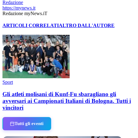
Redazione
https://mynews.it
Redazione myNews.iT
ARTICOLI CORRELATI
ALTRO DALL'AUTORE
Sport
Gli atleti molisani di Kunf-Fu sbaragliano gli
avversari ai Campionati Italiani di Bologna. Tutti i
vincitori
Tutti gli eventi