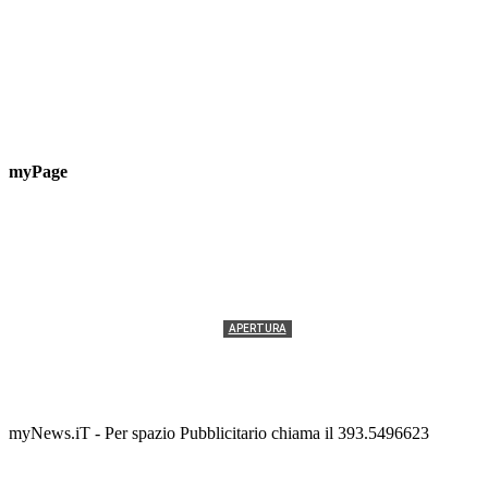
myPage
APERTURA
Termolesi, la foto di gruppo torna a riempire la
scalinata del folklore
Tony Cericola
-
2 AGOSTO 2026
myNews.iT - Per spazio Pubblicitario chiama il 393.5496623