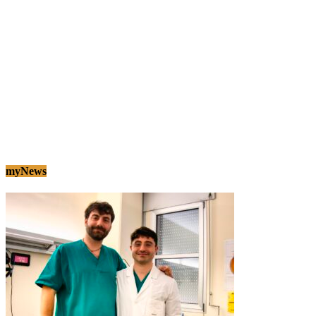
myNews