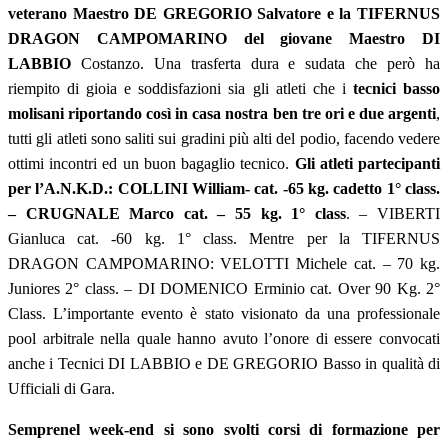
veterano Maestro DE GREGORIO Salvatore e la TIFERNUS
DRAGON CAMPOMARINO del giovane Maestro DI
LABBIO
Costanzo.
Una trasferta dura e sudata che però ha
riempito di gioia e soddisfazioni sia gli atleti che i
tecnici basso
molisani riportando così in casa nostra ben tre ori e due argenti
,
tutti gli atleti sono saliti sui gradini più alti del podio, facendo vedere
ottimi incontri ed un buon bagaglio tecnico.
Gli atleti partecipanti
per l’A.N.K.D.: COLLINI William- cat. -65 kg. cadetto 1° class.
– CRUGNALE Marco cat. – 55 kg. 1° class
. – VIBERTI
Gianluca cat. -60 kg. 1° class. Mentre per la TIFERNUS
DRAGON CAMPOMARINO: VELOTTI Michele cat. – 70 kg.
Juniores 2° class. – DI DOMENICO Erminio cat. Over 90 Kg. 2°
Class. L’importante evento è stato visionato da una professionale
pool arbitrale nella quale hanno avuto l’onore di essere convocati
anche i Tecnici DI LABBIO e DE GREGORIO Basso in qualità di
Ufficiali di Gara.
Sempre
nel week-end si sono svolti corsi di formazione per