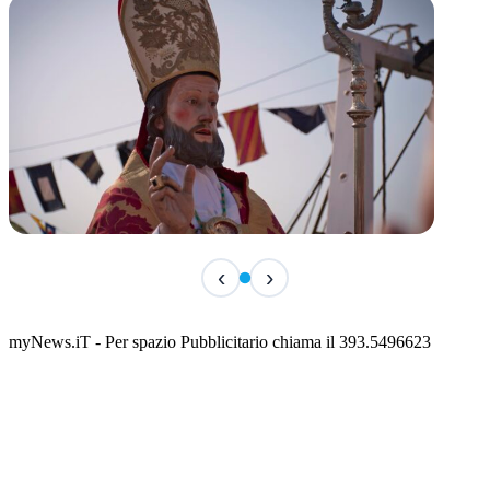
TERMINATO
‹
›
San Basso 2026 - il programma delle feste
📅 3 Agosto 2026 · 08:00 · 📍 Porto
myNews.iT - Per spazio Pubblicitario chiama il 393.5496623