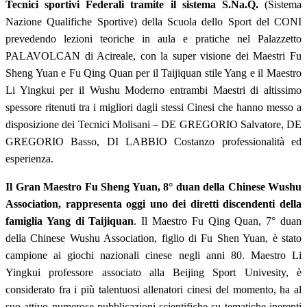
Tecnici sportivi Federali tramite il sistema S.Na.Q.
(Sistema
Nazione Qualifiche Sportive) della Scuola dello Sport del CONI
prevedendo lezioni teoriche in aula e pratiche nel Palazzetto
PALAVOLCAN di Acireale, con la super visione dei Maestri Fu
Sheng Yuan e Fu Qing Quan per il Taijiquan stile Yang e il Maestro
Li Yingkui per il Wushu Moderno entrambi Maestri di altissimo
spessore ritenuti tra i migliori dagli stessi Cinesi che hanno messo a
disposizione dei Tecnici Molisani – DE GREGORIO Salvatore, DE
GREGORIO Basso, DI LABBIO Costanzo professionalità ed
esperienza.
Il Gran Maestro Fu Sheng Yuan, 8° duan della Chinese Wushu
Association, rappresenta oggi uno dei diretti discendenti della
famiglia Yang di Taijiquan
. Il Maestro Fu Qing Quan, 7° duan
della Chinese Wushu Association, figlio di Fu Shen Yuan, è stato
campione ai giochi nazionali cinese negli anni 80. Maestro Li
Yingkui professore associato alla Beijing Sport Univesity, è
considerato fra i più talentuosi allenatori cinesi del momento, ha al
suo attivo numerose pubblicazioni scientifiche su tematiche inerenti