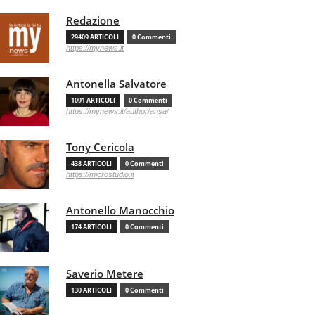
Redazione
29409 ARTICOLI
0 Commenti
https://mynews.it
Antonella Salvatore
1091 ARTICOLI
0 Commenti
https://mynews.it/author/ansa/
Tony Cericola
438 ARTICOLI
0 Commenti
https://microstudio.it
Antonello Manocchio
174 ARTICOLI
0 Commenti
Saverio Metere
130 ARTICOLI
0 Commenti