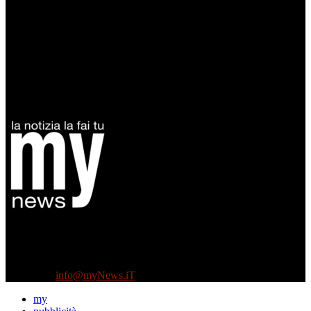
Diretto da Antonella Salvatore
Testata indipendente fondata nel 2005:
non riceve e non ha mai ricevuto nessun finanziamento pubblico.
Tel +39 3935496623
Contattaci:
info@myNews.iT
my