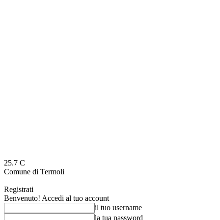
25.7
C
Comune di Termoli
Registrati
Benvenuto! Accedi al tuo account
il tuo username
la tua password