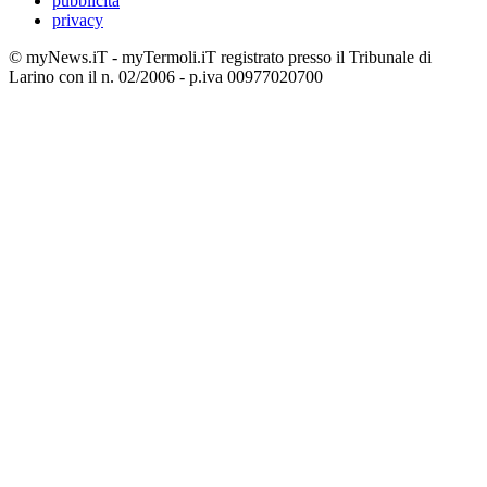
pubblicità
privacy
© myNews.iT - myTermoli.iT registrato presso il Tribunale di
Larino con il n. 02/2006 - p.iva 00977020700