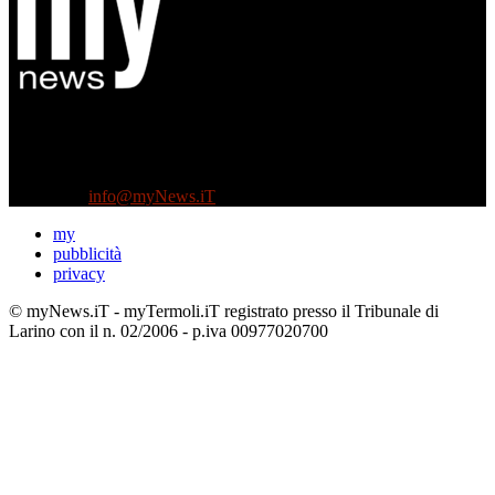
Diretto da Antonella Salvatore
Testata indipendente fondata nel 2005:
non riceve e non ha mai ricevuto nessun finanziamento pubblico.
Tel +39 3935496623
Contattaci:
info@myNews.iT
my
pubblicità
privacy
© myNews.iT - myTermoli.iT registrato presso il Tribunale di
Larino con il n. 02/2006 - p.iva 00977020700