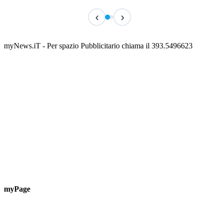
IN CORSO
IN 
‹
›
Classic Contest 3vs3 Memorial Michele
Fest
Guardascione
ediz
📅 6 Agosto 2026 · 09:00 · 📍 Lungomare C. Colombo
📅 7 A
myNews.iT - Per spazio Pubblicitario chiama il 393.5496623
myPage