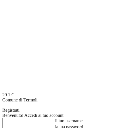
29.1
C
Comune di Termoli
Registrati
Benvenuto! Accedi al tuo account
il tuo username
la tua password