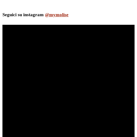
Seguici su instagram
@mymolise
myNews.iT - Per spazio Pubblicitario chiama il 393.5496623