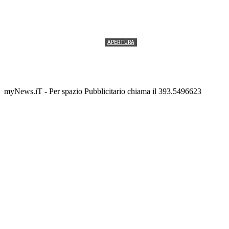
APERTURA
Termolesi, la foto di gruppo torna a riempire la
scalinata del folklore
Tony Cericola
-
2 AGOSTO 2026
myNews.iT - Per spazio Pubblicitario chiama il 393.5496623