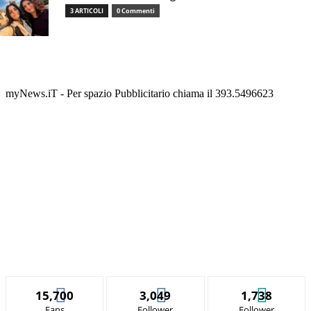
3 ARTICOLI
0 Commenti
myNews.iT - Per spazio Pubblicitario chiama il 393.5496623
15,700
3,049
1,738
Fans
Follower
Follower