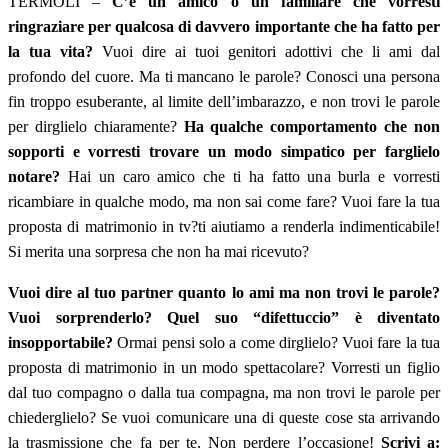
TERMOLI –
C’è un amico o un familiare che vorresti
ringraziare per qualcosa di davvero importante che ha fatto per
la tua vita?
Vuoi dire ai tuoi genitori adottivi che li ami dal
profondo del cuore. Ma ti mancano le parole? Conosci una persona
fin troppo esuberante, al limite dell’imbarazzo, e non trovi le parole
per dirglielo chiaramente?
Ha qualche comportamento che non
sopporti e vorresti trovare un modo simpatico per farglielo
notare?
Hai un caro amico che ti ha fatto una burla e vorresti
ricambiare in qualche modo, ma non sai come fare? Vuoi fare la tua
proposta di matrimonio in tv?ti aiutiamo a renderla indimenticabile!
Si merita una sorpresa che non ha mai ricevuto?
Vuoi dire al tuo partner quanto lo ami ma non trovi le parole?
Vuoi sorprenderlo? Quel suo “difettuccio” è diventato
insopportabile?
Ormai pensi solo a come dirglielo? Vuoi fare la tua
proposta di matrimonio in un modo spettacolare? Vorresti un figlio
dal tuo compagno o dalla tua compagna, ma non trovi le parole per
chiederglielo? Se vuoi comunicare una di queste cose sta arrivando
la trasmissione che fa per te. Non perdere l’occasione!
Scrivi a: