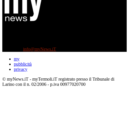
Diretto da Antonella Salvatore
Testata indipendente fondata nel 2005:
non riceve e non ha mai ricevuto nessun finanziamento pubblico.
Tel +39 3935496623
Contattaci:
info@myNews.iT
my
pubblicità
privacy
© myNews.iT - myTermoli.iT registrato presso il Tribunale di
Larino con il n. 02/2006 - p.iva 00977020700