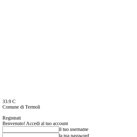
33.9
C
Comune di Termoli
Registrati
Benvenuto! Accedi al tuo account
il tuo username
la tua password