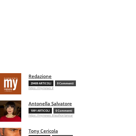
Redazione
29409 ARTICOLI
0 Commenti
https://mynews.it
Antonella Salvatore
1091 ARTICOLI
0 Commenti
https://mynews.it/author/ansa/
Tony Cericola