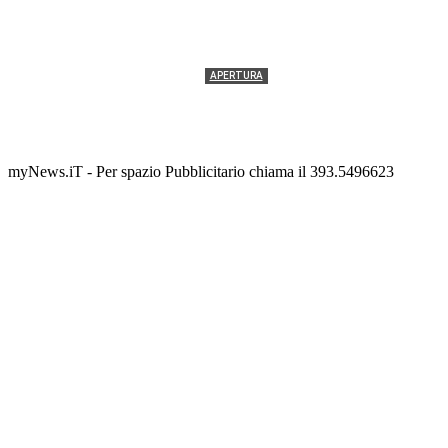
APERTURA
Termolesi, la foto di gruppo torna a riempire la
scalinata del folklore
Tony Cericola
-
2 AGOSTO 2026
myNews.iT - Per spazio Pubblicitario chiama il 393.5496623