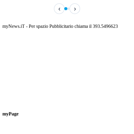
IN CORSO
IN 
‹
›
Classic Contest 3vs3 Memorial Michele
Fest
Guardascione
ediz
📅 6 Agosto 2026 · 09:00 · 📍 Lungomare C. Colombo
📅 7 A
myNews.iT - Per spazio Pubblicitario chiama il 393.5496623
myPage