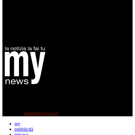
Diretto da Antonella Salvatore
Testata indipendente fondata nel 2005:
non riceve e non ha mai ricevuto nessun finanziamento pubblico.
Tel +39 3935496623
Contattaci:
info@myNews.iT
my
pubblicità
privacy