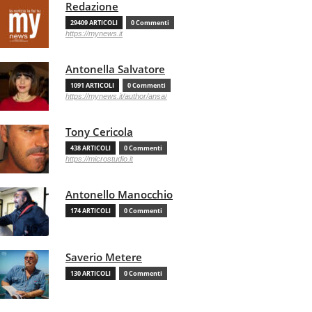
Redazione
29409 ARTICOLI
0 Commenti
https://mynews.it
Antonella Salvatore
1091 ARTICOLI
0 Commenti
https://mynews.it/author/ansa/
Tony Cericola
438 ARTICOLI
0 Commenti
https://microstudio.it
Antonello Manocchio
174 ARTICOLI
0 Commenti
Saverio Metere
130 ARTICOLI
0 Commenti