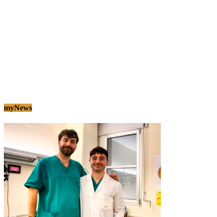
myNews