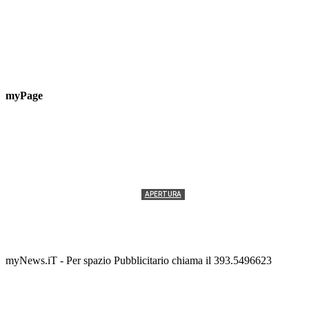
myPage
APERTURA
Termolesi, la foto di gruppo torna a riempire la
scalinata del folklore
Tony Cericola
-
2 AGOSTO 2026
myNews.iT - Per spazio Pubblicitario chiama il 393.5496623