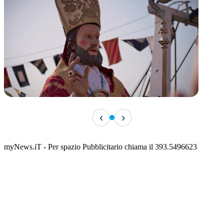
TERMINATO
‹
›
San Basso 2026 - il programma delle feste
📅 3 Agosto 2026 · 08:00 · 📍 Porto
myNews.iT - Per spazio Pubblicitario chiama il 393.5496623