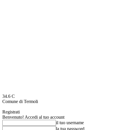
34.6
C
Comune di Termoli
Registrati
Benvenuto! Accedi al tuo account
il tuo username
la tua password