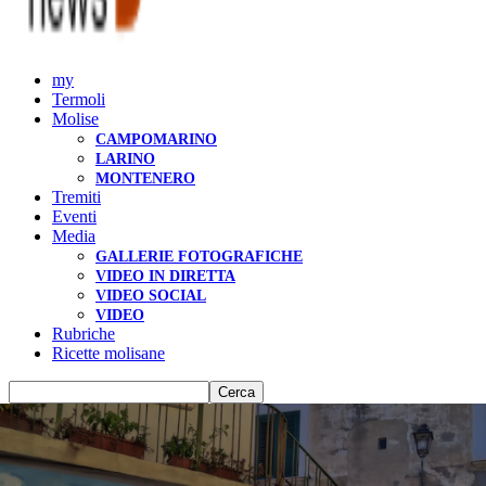
my
Termoli
Molise
CAMPOMARINO
LARINO
MONTENERO
Tremiti
Eventi
Media
GALLERIE FOTOGRAFICHE
VIDEO IN DIRETTA
VIDEO SOCIAL
VIDEO
Rubriche
Ricette molisane