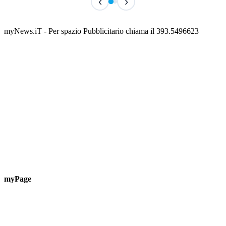
‹
›
Classic Contest 3vs3 Memorial Michele
Fest
Guardascione
ediz
📅 6 Agosto 2026 · 09:00 · 📍 Lungomare C. Colombo
📅 7 A
myNews.iT - Per spazio Pubblicitario chiama il 393.5496623
myPage