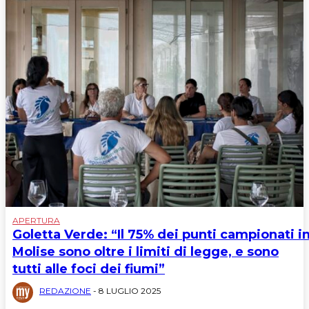
APERTURA
Goletta Verde: “Il 75% dei punti campionati i
Molise sono oltre i limiti di legge, e sono
tutti alle foci dei fiumi”
REDAZIONE
-
8 LUGLIO 2025