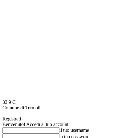
33.9
C
Comune di Termoli
Registrati
Benvenuto! Accedi al tuo account
il tuo username
la tua password