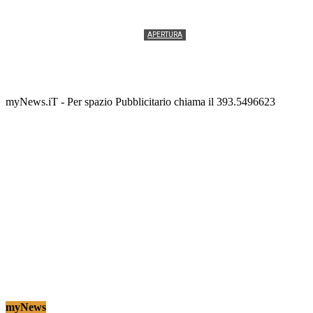
APERTURA
Termolesi, la foto di gruppo torna a riempire la
scalinata del folklore
Tony Cericola
-
2 AGOSTO 2026
myNews.iT - Per spazio Pubblicitario chiama il 393.5496623
myNews