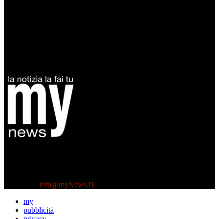
Diretto da Antonella Salvatore
Testata indipendente fondata nel 2005:
non riceve e non ha mai ricevuto nessun finanziamento pubblico.
Tel +39 3935496623
Contattaci:
info@myNews.iT
my
pubblicità
privacy