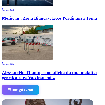
Cronaca
Molise in «Zona Bianca». Ecco l’ordinanza Toma
Cronaca
Alessia:«Ho 41 anni, sono affetta da una malattia
genetica rara.Vaccinatemi!»
Tutti gli eventi