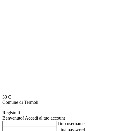
30
C
Comune di Termoli
Registrati
Benvenuto! Accedi al tuo account
il tuo username
la tua password