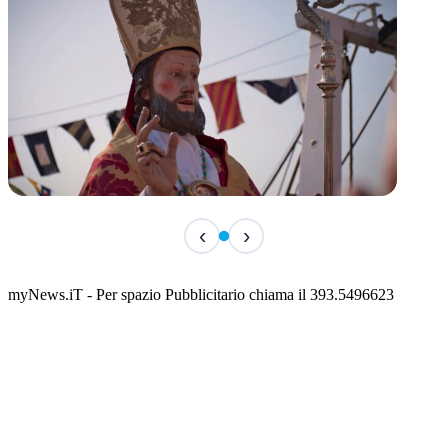
TERMINATO
‹
›
San Basso 2026 - il programma delle feste
📅 3 Agosto 2026 · 08:00 · 📍 Porto
myNews.iT - Per spazio Pubblicitario chiama il 393.5496623