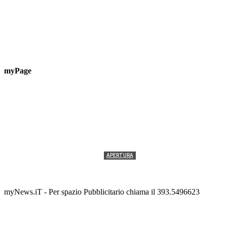
myPage
APERTURA
Prova tecnica
Tony Cericola
-
6 AGOSTO 2026
myNews.iT - Per spazio Pubblicitario chiama il 393.5496623