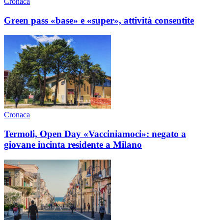
Cronaca
Green pass «base» e «super», attività consentite
Cronaca
Termoli, Open Day «Vacciniamoci»: negato a
giovane incinta residente a Milano