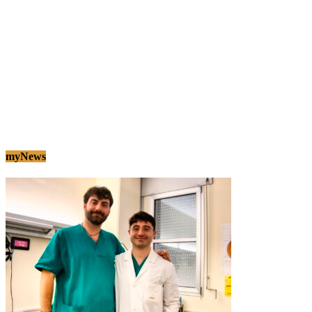
myNews