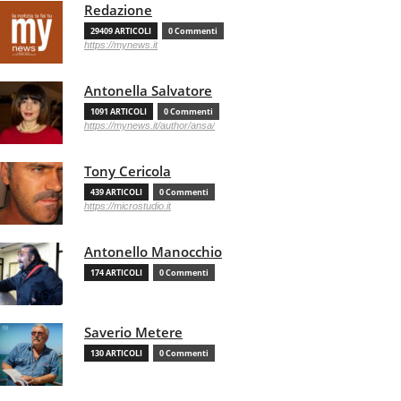
Redazione
29409 ARTICOLI
0 Commenti
https://mynews.it
Antonella Salvatore
1091 ARTICOLI
0 Commenti
https://mynews.it/author/ansa/
Tony Cericola
439 ARTICOLI
0 Commenti
https://microstudio.it
Antonello Manocchio
174 ARTICOLI
0 Commenti
Saverio Metere
130 ARTICOLI
0 Commenti