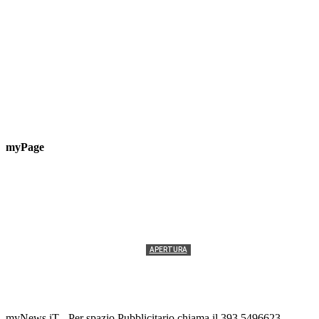
myPage
APERTURA
Termolesi, la foto di gruppo torna a riempire la
scalinata del folklore
Tony Cericola
-
2 AGOSTO 2026
myNews.iT - Per spazio Pubblicitario chiama il 393.5496623