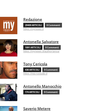
Redazione
29409 ARTICOLI
0 Commenti
https://mynews.it
Antonella Salvatore
1091 ARTICOLI
0 Commenti
https://mynews.it/author/ansa/
Tony Cericola
438 ARTICOLI
0 Commenti
https://microstudio.it
Antonello Manocchio
174 ARTICOLI
0 Commenti
Saverio Metere