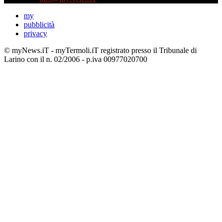
my
pubblicità
privacy
© myNews.iT - myTermoli.iT registrato presso il Tribunale di
Larino con il n. 02/2006 - p.iva 00977020700