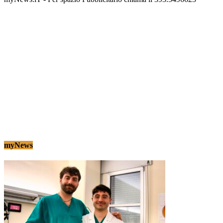
myNews