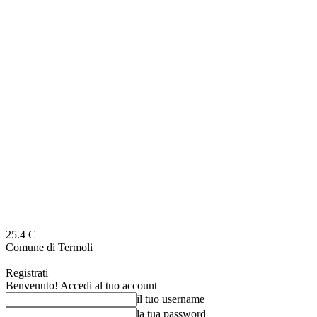
25.4
C
Comune di Termoli
Registrati
Benvenuto! Accedi al tuo account
il tuo username
la tua password