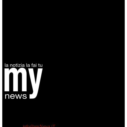
Diretto da Antonella Salvatore
Testata indipendente fondata nel 2005:
non riceve e non ha mai ricevuto nessun finanziamento pubblico.
Tel +39 3935496623
Contattaci:
info@myNews.iT