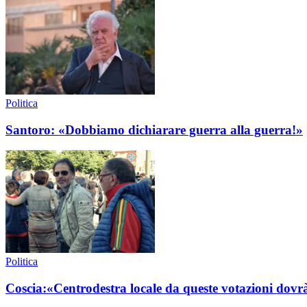
Politica
Santoro: «Dobbiamo dichiarare guerra alla guerra!»
Politica
Coscia:«Centrodestra locale da queste votazioni dovrà 