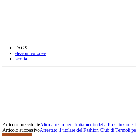
TAGS
elezioni europee
isernia
Condividere
Articolo precedente
Altro arresto per sfruttamento della Prostituzione
Articolo successivo
Arrestato il titolare del Fashion Club di Termoli p