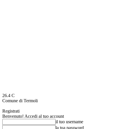
26.4
C
Comune di Termoli
Registrati
Benvenuto! Accedi al tuo account
il tuo username
la tua password