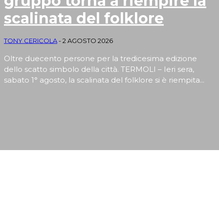
gruppo torna a riempire la
scalinata del folklore
TONY CERICOLA
-
2 AGOSTO 2026
Oltre duecento persone per la tredicesima edizione
dello scatto simbolo della città. TERMOLI – Ieri sera,
sabato 1° agosto, la scalinata del folklore si è riempita...
EVENTI E RUBRICHE DI ARTE, CULTURA, SPORT,
TURISMO E SAPORI MOLISANI
Apertura
Termolesi, la foto di gruppo torna a riempire la scalinata del