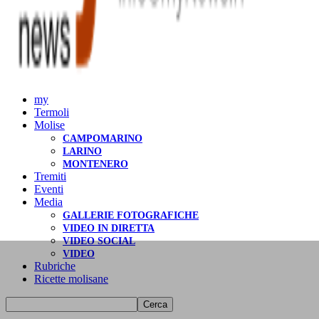
my
Termoli
Molise
CAMPOMARINO
LARINO
MONTENERO
Tremiti
Eventi
Media
GALLERIE FOTOGRAFICHE
VIDEO IN DIRETTA
VIDEO SOCIAL
VIDEO
Rubriche
Ricette molisane