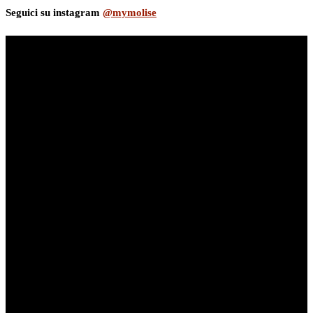
Seguici su instagram
@mymolise
myNews.iT - Per spazio Pubblicitario chiama il 393.5496623