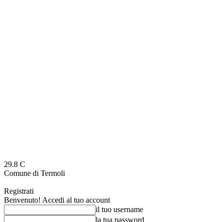
29.8
C
Comune di Termoli
Registrati
Benvenuto! Accedi al tuo account
il tuo username
la tua password