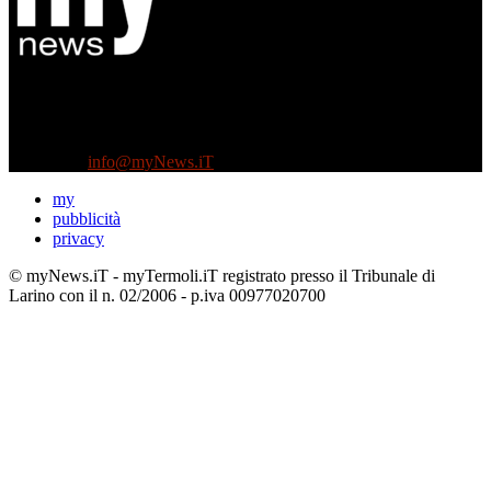
Diretto da Antonella Salvatore
Testata indipendente fondata nel 2005:
non riceve e non ha mai ricevuto nessun finanziamento pubblico.
Tel +39 3935496623
Contattaci:
info@myNews.iT
my
pubblicità
privacy
© myNews.iT - myTermoli.iT registrato presso il Tribunale di
Larino con il n. 02/2006 - p.iva 00977020700