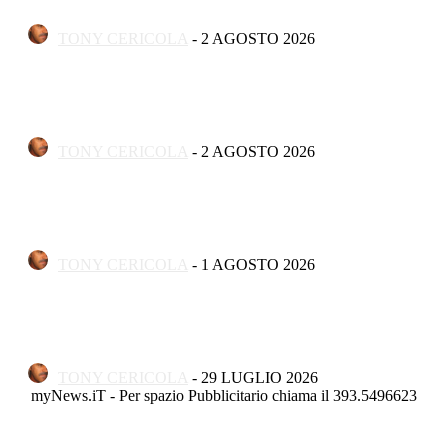
folklore
TONY CERICOLA
-
2 AGOSTO 2026
Apertura
A Termoli ha aperto “Concreta Illusione”, la mostra di
Vincenzo Palombo
TONY CERICOLA
-
2 AGOSTO 2026
Apertura
Torna il Termoli Jazz Podium: il grande jazz rinasce sulla
costa molisana
TONY CERICOLA
-
1 AGOSTO 2026
Apertura
«’Ma ssère ce parle termelèse», largo Tornola gremito per
la settima edizione
TONY CERICOLA
-
29 LUGLIO 2026
myNews.iT - Per spazio Pubblicitario chiama il 393.5496623