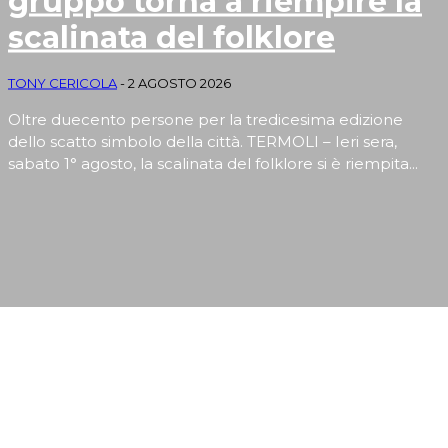
gruppo torna a riempire la
scalinata del folklore
TONY CERICOLA
-
2 AGOSTO 2026
Oltre duecento persone per la tredicesima edizione
dello scatto simbolo della città. TERMOLI – Ieri sera,
sabato 1° agosto, la scalinata del folklore si è riempita...
EVENTI E RUBRICHE DI ARTE, CULTURA, SPORT,
TURISMO E SAPORI MOLISANI
Apertura
Termolesi, la foto di gruppo torna a riempire la scalinata del