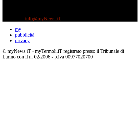
Testata indipendente fondata nel 2005:
non riceve e non ha mai ricevuto nessun finanziamento pubblico.
Tel +39 3935496623
Contattaci:
info@myNews.iT
my
pubblicità
privacy
© myNews.iT - myTermoli.iT registrato presso il Tribunale di
Larino con il n. 02/2006 - p.iva 00977020700