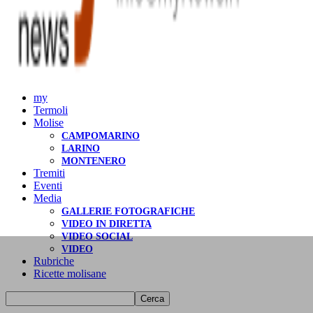
my
Termoli
Molise
CAMPOMARINO
LARINO
MONTENERO
Tremiti
Eventi
Media
GALLERIE FOTOGRAFICHE
VIDEO IN DIRETTA
VIDEO SOCIAL
VIDEO
Rubriche
Ricette molisane