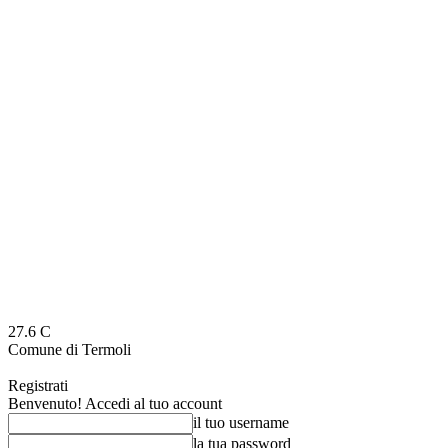
27.6
C
Comune di Termoli
Registrati
Benvenuto! Accedi al tuo account
il tuo username
la tua password