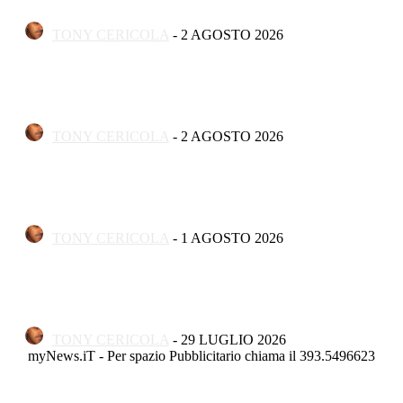
folklore
TONY CERICOLA
-
2 AGOSTO 2026
Apertura
A Termoli ha aperto “Concreta Illusione”, la mostra di
Vincenzo Palombo
TONY CERICOLA
-
2 AGOSTO 2026
Apertura
Torna il Termoli Jazz Podium: il grande jazz rinasce sulla
costa molisana
TONY CERICOLA
-
1 AGOSTO 2026
Apertura
«’Ma ssère ce parle termelèse», largo Tornola gremito per
la settima edizione
TONY CERICOLA
-
29 LUGLIO 2026
myNews.iT - Per spazio Pubblicitario chiama il 393.5496623